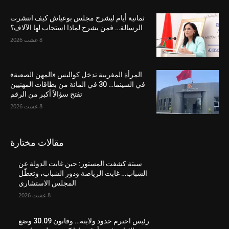
ثمانية أيام ليشرح مجلس بوعياش كيف انتشرت
الرسالة… فمن يشرح لماذا استجاب لها الآلاف؟
8 غشت 2026
المرأة المغربية تدخل كواليس «المهن الصعبة»
في السينما… 30 في المائة من بطاقات المهنيين
تفتح سؤالاً أكبر من الرقم
8 غشت 2026
مقالات مختارة
سبتة كشفت المستور: حين غابت الدولة عن
الشباب… غابت الرياضة ودور الشباب، وتعطّل
المجلس الاستشاري
8 غشت 2026
رئيس احترم حدود ولايته… وقانون 30.09 وضع