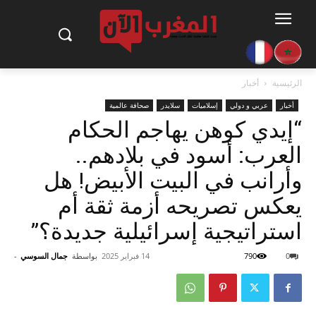
الرئيسية
أخبار
أخبار
عربي و دولي
إسلاميات
سلايدر
صحافة عالمية
“إيدي كوهن يهاجم الحكام
العرب: أسود في بلادهم..
وأرانب في البيت الأبيض! هل
يعكس تصريحه أزمة ثقة أم
استراتيجية إسرائيلية جديدة؟”
0
790
14 فبراير 2025
بواسطة
جمال السوسي
-