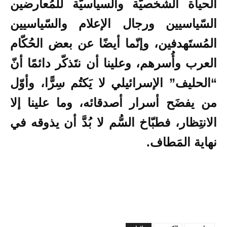
الحياة الشخصيّة والسياسيّة للمُعارضين
السّياسيين ورجال الإعلام والسّياسيين
المُستَهدفين، وإنّما أيضًا عن بعض الحُكّام
العرب وأُسرهم، وعلينا أن نتَذكّر دائمًا أنّ
“الحليف” الإسرائيلي لا يَكتُم سِرًّا، وأوّل
من يفضَح أسرار أصدقائه، وما علينا إلا
الانتِظار، فطبّاخ السُّم لا بُدَّ أن يذوقه في
نهاية المَطاف.