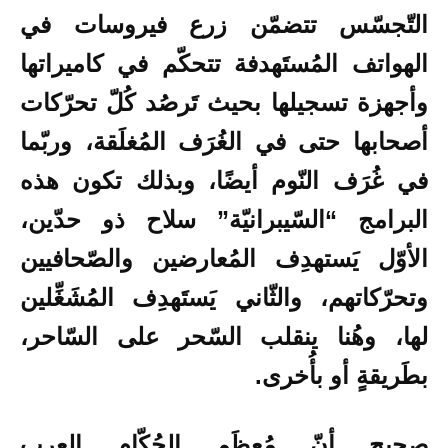
التّجسّس تتضمّن زرع فيروسات في
الهواتف المُستَهدفة تتحكّم في كاميراتها
وأجهزة تسجيلها بحيث تَرصُد كُلّ تحرّكات
أصحابها حتى في الغُرَف المُغلَقة، وربّما
في غُرَف النّوم أيضًا، وبذلك تكون هذه
البرامج “السّيبرانيّة” سلاح ذو حدّين،
الأوّل يَستهدِف المُعارضين والصّحافيين
وتحرّكاتهم، والثّاني يَستَهدِف المُشَغِّلين
لها، وهُنا ينقلب السّحر على السّاحر،
بطَريقةٍ أو بأُخرى.
صحيح أنّ مُعظَم الحُكّام العرب