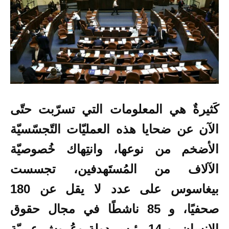
كَثيرةٌ هي المعلومات التي تسرّبت حتّى
الآن عن ضحايا هذه العمليّات التّجسّسيّة
الأضخم من نوعها، وانتِهاك خُصوصيّة
الآلاف من المُستَهدفين،
تجسست
بيغاسوس على عدد لا يقل عن 180
صحفيًا، و 85 ناشطًا في مجال حقوق
الإنسان، و 14 رئيس دولة
وعُروش عربيّة