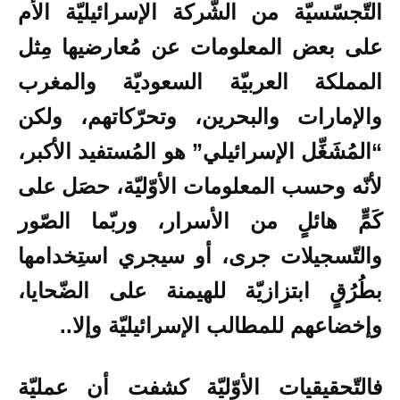
التّجسّسيّة من الشّركة الإسرائيليّة الأُم
على بعض المعلومات عن مُعارضيها مِثل
المملكة العربيّة السعوديّة والمغرب
والإمارات والبحرين، وتحرّكاتهم، ولكن
“المُشَغِّل الإسرائيلي” هو المُستفيد الأكبر،
لأنّه وحسب المعلومات الأوّليّة، حصَل على
كَمٍّ هائلٍ من الأسرار، وربّما الصّور
والتّسجيلات جرى، أو سيجري استِخدامها
بطُرُقٍ ابتزازيّة للهيمنة على الضّحايا،
وإخضاعهم للمطالب الإسرائيليّة وإلا..
فالتّحقيقيات الأوّليّة كشفت أن عمليّة