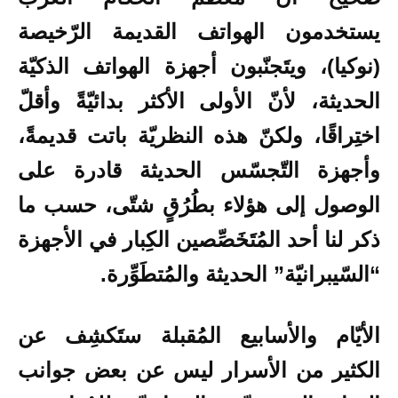
يستخدمون الهواتف القديمة الرّخيصة
(نوكيا)، ويتَجنّبون أجهزة الهواتف الذكيّة
الحديثة، لأنّ الأولى الأكثر بدائيّةً وأقلّ
اختِراقًا، ولكنّ هذه النظريّة باتت قديمةً،
وأجهزة التّجسّس الحديثة قادرة على
الوصول إلى هؤلاء بطُرُقٍ شتّى، حسب ما
ذكر لنا أحد المُتَخَصِّصين الكِبار في الأجهزة
“السّيبرانيّة” الحديثة والمُتطَوِّرة.
الأيّام والأسابيع المُقبلة ستَكشِف عن
الكثير من الأسرار ليس عن بعض جوانب