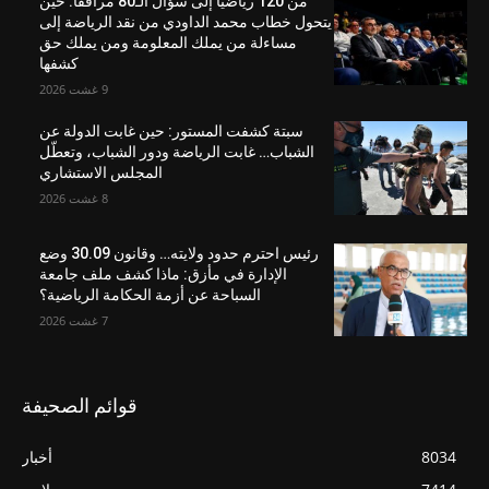
من 120 رياضياً إلى سؤال الـ80 مرافقاً: حين
يتحول خطاب محمد الداودي من نقد الرياضة إلى
مساءلة من يملك المعلومة ومن يملك حق
كشفها
9 غشت 2026
سبتة كشفت المستور: حين غابت الدولة عن
الشباب… غابت الرياضة ودور الشباب، وتعطّل
المجلس الاستشاري
8 غشت 2026
رئيس احترم حدود ولايته… وقانون 30.09 وضع
الإدارة في مأزق: ماذا كشف ملف جامعة
السباحة عن أزمة الحكامة الرياضية؟
7 غشت 2026
قوائم الصحيفة
8034
أخبار