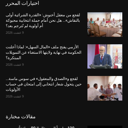
اختيارات المحرر
لقجع من معقل أخنوش: «القدرة الشرائية أولى
بالنقاش»… هل نحن أمام حملة انتخابية محبوكة
أم أولوية لم تُترجم بعد؟
9 غشت 2026
الأزمي يفتح ملف «المال السهل»: لماذا أعلنت
الحكومة في نهاية ولايتها الاستغناء عن التمويلات
المبتكرة؟
9 غشت 2026
لقجع و«الصدق والمعقول» في سوس ماسة…
حين يتحول شعار انتخابي إلى امتحان في حساب
الأولويات
9 غشت 2026
مقالات مختارة