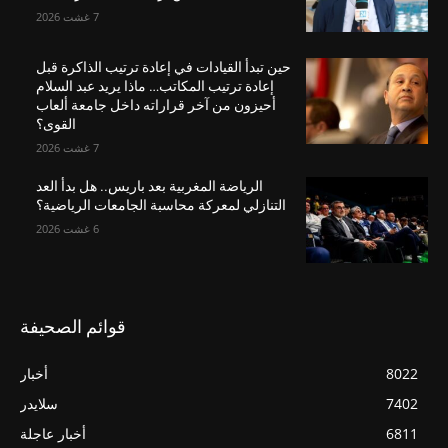
7 غشت 2026
حين تبدأ القيادات في إعادة ترتيب الذاكرة قبل
إعادة ترتيب المكاتب… ماذا يريد عبد السلام
أحيزون من آخر قراراته داخل جامعة ألعاب
القوى؟
7 غشت 2026
الرياضة المغربية بعد باريس.. هل بدأ العد
التنازلي لمعركة محاسبة الجامعات الرياضية؟
6 غشت 2026
قوائم الصحيفة
8022
أخبار
7402
سلايدر
6811
أخبار عاجلة