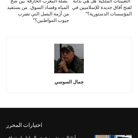
“التعيينات الملكية: هل هي بداية
“بصلة المغرب الحارقة: بين شح
لفتح آفاق جديدة للإسلاميين في
المياه وفساد السوق.. من يستفيد
المؤسسات الدستورية؟”
من أزمة البصل التي تضرب
جيوب المواطنين؟”
جمال السوسي
اختيارات المحرر
أطفال سبتة بين عرض الرباط واستنزاف