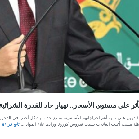
ر على مستوى الأسعار..انهيار حاد للقدرة الشرائية 
ير قادرين على تلبية أهم احتياجاتهم الأساسية، وتبرز حدتها بشكل أخص في الدخو
با
اهظة مست أغلب العائلات بسبب فيروس كورونا وزادها غلاء المواد …
تابع قراءة
وا
ال