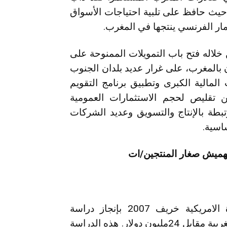
حيث حافظ على تلبية احتياجات الأسواق
عمار الفرنسي ينتجها في المغرب.
 خلاله فتح باب التمويلات الممنوحة على
 بالمغرب، على غرار عديد بلدان الجنوب
لمالية الكبرى وتطبيق برنامج التقويم
ن تقليص لحجم الاستثمارات العمومية
بطة بالإنتاج والتسويق وعديد الشركات
ساسية.
تهميش صغار المنتجين/ات
قام مكتب ماكنزي للدراسات بالولايات المتحدة الامريكية خريف 2007 بإنجاز دراسة
استراتيجية لصالح وزارة الفلاحة والصيد البحري المغربية مقابل 24مليون دولار. هذه الدراسة