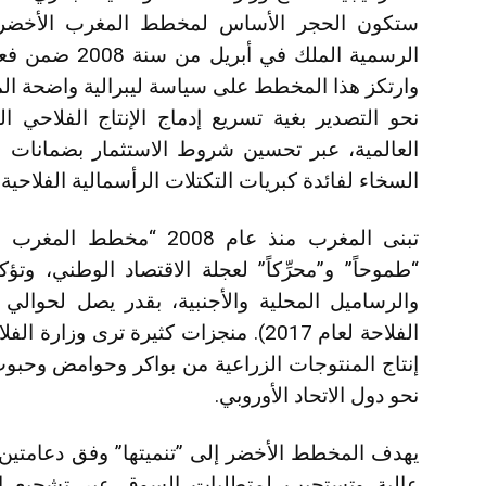
الرسمية الملك ف
وارتكز هذا المخطط على سياسة ليبرالية واضحة المع
نحو التصدير بغية تسريع إدماج الإنتاج الفلاحي 
العالمية، عبر تحسين شروط الاستثمار بضمانات ح
السخاء لفائدة كبريات التكتلات الرأسمالية الفلاحية ا
تبنى المغرب منذ عام 2008 
“طموحاً” و”محرِّكاً” لعجلة الاقتصاد الوطني، و
الفلاحة لعام 2017). منجزات كثيرة ترى 
إنتاج المنتوجات الزراعية من بواكر وحوامض وحبو
نحو دول الاتحاد الأوروبي.
يهدف المخطط الأخضر إلى ”تنميتها” وفق دعامتين ال
عالية وتستجيب لمتطلبات السوق عبر تشجيع ال