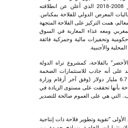
ستكون الحجر الأساس لمخطط المغرب الأخضر 2008-2018 الذي أعلن عن انطلاقته
ي أبريل من سنة 2008 ضمن فعاليات المعرض الدولي للفلاحة بمكناس.
الم، همت التركيز على الفلاحة المتجهة
المغربي ومعه غذاء المغاربة في السوق
كومية وتحفيزات مالية وجمركية فائقة
لمحلية والأجنبية.
“مخطط المغرب الأخضر” بالفلاحة، كمشروع تراه الدولة
تؤكد على أنه جاذب للاستثمارات الضخمة
والرساميل المحلية والأجنبية، بقدر يصل لحوالي 6.7 مليار دولار (وفق آخر أرقام وزارة
وزارة الفلاحة بأنها تحققت على مستوى الزيادة في
ب.. التي هي على العموم صالحة للتصدير
أولى “تقوية وتطوير فلاحة ذات إنتاجية
استثمارات الخاصة ونماذج جديدة من