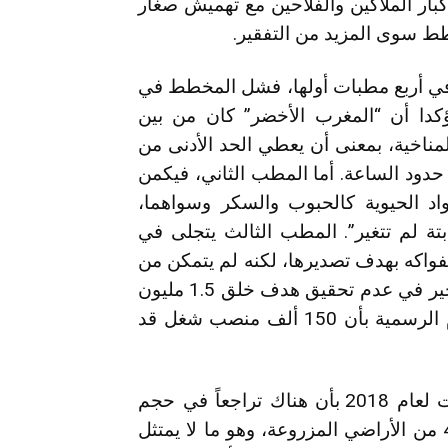
ار الملاكين والفلاحين مع تهميش صغار
طط سوى المزيد من التفقير.
 أربع مطبات أولها، فشل المخطط في
مؤكدا أن “المغرب الأخضر” كان من بين
لمناخية، بمعنى أن يعطي الحد الأدنى من
ى حدود الساعة. أما المطب الثاني، فيكمن
اد الحيوية كالحبوب والسكر وسواهما،
بتة لم تتغير”. المطب الثالث يتجلى في
لفواكه بهدف تصديرها، لكنه لم يتمكن من
خلق أسواق جديدة”. وفي النهاية، يبقى المطب الأخير في عدم تحقيق هدف خلق 1.5 مليون
منصب شغل ما بين 2008 و2020، بل تفيد الأرقام الرسمية بأن 150 ألف منصب شغل قد
بموازاة ذلك، أكد تقرير المجلس الأعلى للحسابات لعام 2018 بأن هناك تراجعاً في حجم
المساحات المسقية، إذ تراوحت ما بين %38 و%45 من الأراضي المزروعة، وهو ما لا يمتثل