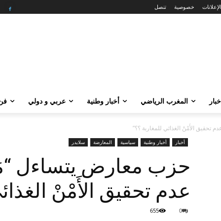
لإعلانات
خصوصية
تنصل
خبار
المغرب الرياضي
أخبار وطنية
عربي و دولي
فن 
حقيق الأَمْنْ الغذائي للمغاربة ؟؟”
أخبار
أخبار وطنية
سياسية
المعارضة
سلايدر
حزب معارض يتساءل “مَ
عدم تحقيق الأَمْنْ الغذا
655
0