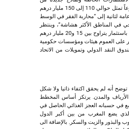
التجميع العادل. وهي تخص ما بين 700 و900 مشروعاً تمثل حوالي 110 إلى 150 مليار درهم
وات”، وتتطلع الدعامة لثانية إلى “محاربة الفقر في الوسط
ي في المناطق الأكثر هشاشة”، وينتظر
في إطار هذه الدعامة إنجاز 550 مشروعاً تضامنياً، باستثمار يتراوح بين 15 و20 مليار درهم
لأخضر على العموم هيئات ومؤسسات حكومية
وق النقد الدولي وتمويلات من الاتحاد
ضح أنه لم يحقق اكتفاء ذاتيا ولا شكل
لأرياف والمدن. يرتكز أساس المخطط
ضع في حسبانه العجز الغذائي الحاصل في
 الذي يضع المغرب من بين أكبر الدول
 والبذور والزيت والسكر. بالإضافة الى