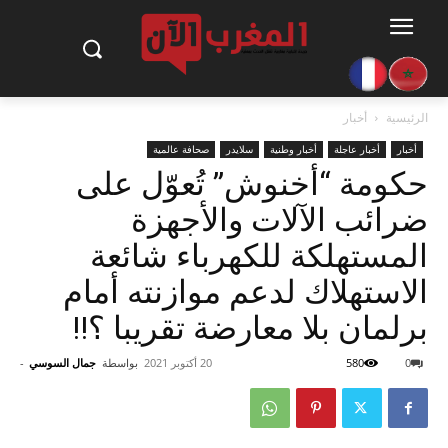
الرئيسية
أخبار
أخبار
أخبار عاجلة
أخبار وطنية
سلايدر
صحافة عالمية
حكومة “أخنوش” تُعوّل على
ضرائب الآلات والأجهزة
المستهلكة للكهرباء شائعة
الاستهلاك لدعم موازنته أمام
برلمان بلا معارضة تقريبا ؟!!
0
580
20 أكتوبر 2021
بواسطة
جمال السوسي
-