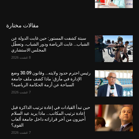
مقالات مختارة
سبتة كشفت المستور: حين غابت الدولة عن
الشباب… غابت الرياضة ودور الشباب، وتعطّل
المجلس الاستشاري
8 غشت 2026
رئيس احترم حدود ولايته… وقانون 30.09 وضع
الإدارة في مأزق: ماذا كشف ملف جامعة
السباحة عن أزمة الحكامة الرياضية؟
7 غشت 2026
حين تبدأ القيادات في إعادة ترتيب الذاكرة قبل
إعادة ترتيب المكاتب… ماذا يريد عبد السلام
أحيزون من آخر قراراته داخل جامعة ألعاب
القوى؟
7 غشت 2026