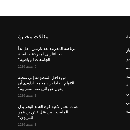
ة
مقالات مختارة
الرياضة المغربية بعد باريس.. هل بدأ
ار
العد التنازلي لمعركة محاسبة
در
الجامعات الرياضية؟
6 غشت 2026
لة
ية
من داخل المنظومة إلى منصة
الاتهام… ماذا يريد محمد الداودي أن
ية
يقول عن الرياضة المغربية؟
لي
2 غشت 2026
ضي
عندما تختار لاعبة كرة القدم البحر بدل
ة
الملعب… من قتل فاتن بن عمر
العزيزي؟
1 غشت 2026