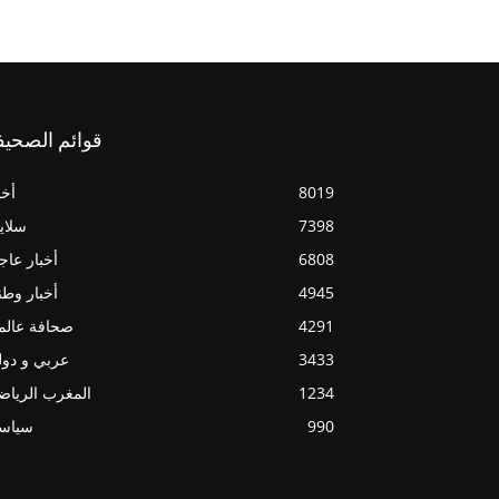
قوائم الصحيف
8019
أخب
7398
سلاي
6808
أخبار عاج
4945
أخبار وطن
4291
صحافة عالم
3433
عربي و دو
1234
المغرب الريا
990
سياسي