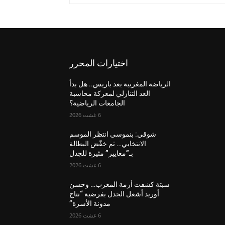
اختيارات المحرر
الرياضة المغربية بعد باريس.. هل بدأ
العد التنازلي لمعركة محاسبة
الجامعات الرياضية؟
6 غشت 2026
شوقي: بنموسى انتظر الموسم
الانتخابي… ثم خفّض البطالة
بـ”معايير” مثيرة للجدل
6 غشت 2026
سبتة كشفت أزمة المغرب… وحسن
أوريد أشعل الجدل بفرضية “نتاج
مدونة الأسرة”
6 غشت 2026