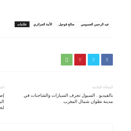
عبد الرحمن العسومي
صالح قوجيل
الأمة الجزائري
علامات
المقالة القادمة
الم
بالفيديو .. السيول تجرف السيارات والشاحنات في
إصد
مدينة تطوان شمال المغرب
الب
لح