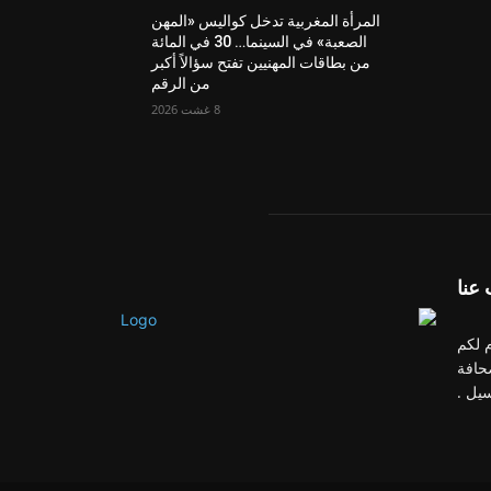
المرأة المغربية تدخل كواليس «المهن
الصعبة» في السينما… 30 في المائة
من بطاقات المهنيين تفتح سؤالاً أكبر
من الرقم
8 غشت 2026
عنا
 لكم
حافة
سيل .