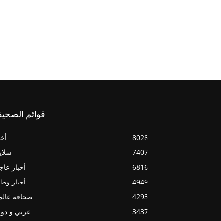
قوائم الصحيف
8028
أخب
7407
سلاي
6816
أخبار عاج
4949
أخبار وطن
4293
صحافة عالم
3437
عربي و دو