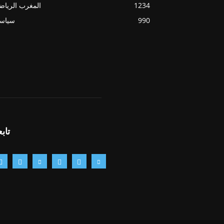
1234
المغرب الريا
990
سياسي
تابع