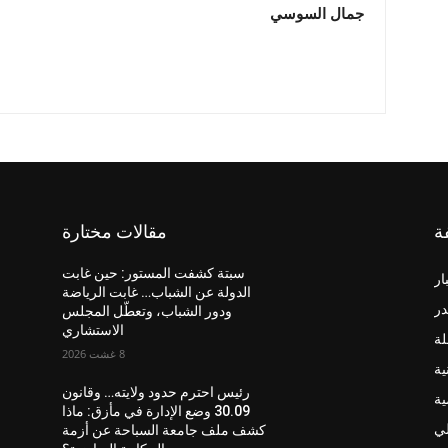
جمال السوسي
ة
مقالات مختارة
سبتة كشفت المستور: حين غابت
ار
الدولة عن الشباب… غابت الرياضة
در
ودور الشباب، وتعطّل المجلس
الاستشاري
لة
8 غشت 2026
ية
رئيس احترم حدود ولايته… وقانون
ية
30.09 وضع الإدارة في مأزق: ماذا
لي
كشف ملف جامعة السباحة عن أزمة