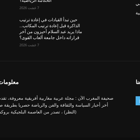
الحكامة الرياضية؟
ضي
7 غشت 2026
ة
حين تبدأ القيادات في إعادة ترتيب
الذاكرة قبل إعادة ترتيب المكاتب…
ماذا يريد عبد السلام أحيزون من آخر
قراراته داخل جامعة ألعاب القوى؟
7 غشت 2026
نا
معلومات 
صحيفة المغرب الآن : مجلة عربية مغاربية أفريقية معروفة، تقدم
أخر أخبار السياسة والثقافة والفن والرياضة حصريا بطريقة ص
(النظر) ، تصدر من العاصمة البلجيكية بروك