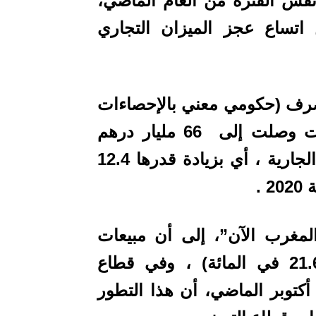
 2021، بنسبة 12,4% عن نفس الفترة من العام الماضي،
تساع عجز الميزان التجاري
صرف (حكومي معني بالإحصاءات
رات وصلت إلى
66 مليار درهم
خلال الأشهر العشرة الأولى من السنة الجارية ، أي بزيادة قدرها 12.4
 .
لمغرب الآن”،
إلى أن مبيعات
(+ 21.6 في المائة) ، وفي قطاع
كتوبر الماضي، أن هذا التطور