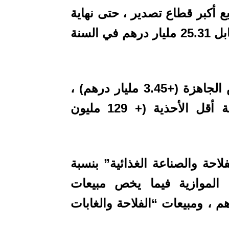
ع أكبر قطاع تصدير ، حتى نهاية
أكتوبر الماضي ، 30.27 مليار درهم ، مقابل 25.31 مليار درهم في السنة
ويعزى ذلك إلى زيادة صادرات الملابس الجاهزة (+3.45 مليار درهم) ،
والجوارب (+1.45 مليار درهم) وبدرجة أقل الأحذية (+ 129 مليون
احة والصناعة الغذائية” بنسبة
ة الموازية فيما يخص مبيعات
ة البالغة 2.93 مليار درهم ، ومبيعات “الفلاحة والغابات