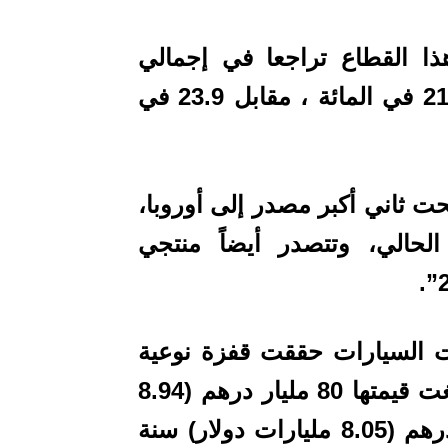
 القطاع تراجعا في إجمالي
الصادرات ب2.3 نقطة، مستقرا عند 21.6 في المائة ، مقابل 23.9 في
ت ثاني أكبر مصدر إلى أوروبا،
الحالي، وتتصدر أيضاً منتجي
ت السيارات حققت قفزة نوعية
خلال السنوات القليلة الماضية، حيث بلغت قيمتها 80 مليار درهم (8.94
مليارات دولار) سنة 2019 و 72 مليار درهم (8.05 مليارات دولار) سنة