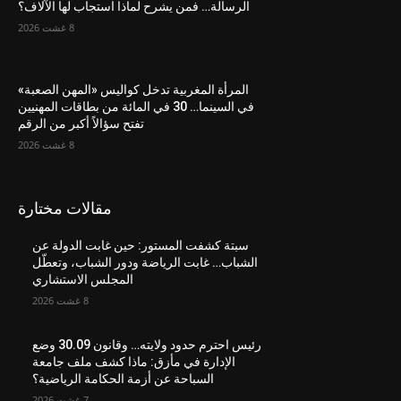
الرسالة… فمن يشرح لماذا استجاب لها الآلاف؟
8 غشت 2026
المرأة المغربية تدخل كواليس «المهن الصعبة»
في السينما… 30 في المائة من بطاقات المهنيين
تفتح سؤالاً أكبر من الرقم
8 غشت 2026
مقالات مختارة
سبتة كشفت المستور: حين غابت الدولة عن
الشباب… غابت الرياضة ودور الشباب، وتعطّل
المجلس الاستشاري
8 غشت 2026
رئيس احترم حدود ولايته… وقانون 30.09 وضع
الإدارة في مأزق: ماذا كشف ملف جامعة
السباحة عن أزمة الحكامة الرياضية؟
7 غشت 2026