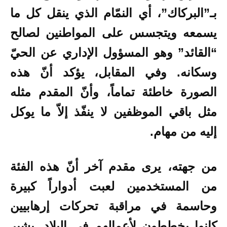
بـ”البركاك”، أي النمّام الذي ينقل كل ما
يسمعه ويتجسس على المواطنين لصالح
“القائد” وهو المسؤول الإداري عن الحيّ
وسكانه. وفي المقابل، يؤكد أنّ هذه
الصورة خاطئة تماماً، وأنّ المقدم مثله
مثل باقي الموظفين لا ينفّذ إلاّ ما يوكل
إليه من مهام.
من جهته، يرى مقدم آخر أنّ هذه الفئة
من المستخدمين لعبت أدواراً كبيرة
وحاسمة في مراقبة تحركات إرهابيين
كانوا يخططون لأعمالهم في البلاد. يشير