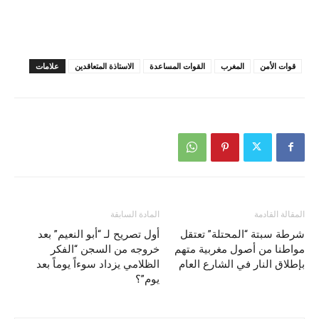
قوات الأمن
المغرب
القوات المساعدة
الاستاذة المتعاقدين
علامات
المقالة القادمة
المادة السابقة
شرطة سبتة “المحتلة” تعتقل
أول تصريح لـ “أبو النعیم” بعد
مواطنا من أصول مغربية متهم
خروجه من السجن “الفكر
بإطلاق النار في الشارع العام
الظلامي يزداد سوءاً يوماً بعد
يوم”؟