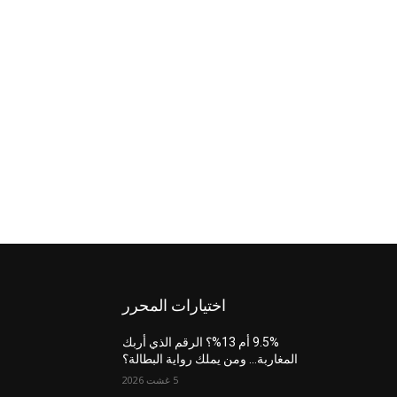
اختيارات المحرر
9.5% أم 13%؟ الرقم الذي أربك
المغاربة… ومن يملك رواية البطالة؟
5 غشت 2026