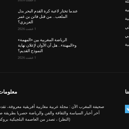
لة
ية
عندما تختار لاعبة كرة القدم البحر بدل
الملعب… من قتل فاتن بن عمر
ية
العزيزي؟
لي
1 غشت 2026
ضي
الرياضة المغربية بين «المهمة»
ة
و«المهنة»… هل آن الأوان لإعلان نهاية
النموذج القديم؟
1 غشت 2026
نا
معلومات 
صحيفة المغرب الآن : مجلة عربية مغاربية أفريقية معروفة، تقدم
أخر أخبار السياسة والثقافة والفن والرياضة حصريا بطريقة ص
(النظر) ، تصدر من العاصمة البلجيكية بروك