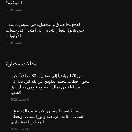
المبتكرة؟
9 غشت 2026
لقجع و«الصدق والمعقول» في سوس ماسة…
حين يتحول شعار انتخابي إلى امتحان في حساب
الأولويات
9 غشت 2026
مقالات مختارة
من 120 رياضياً إلى سؤال الـ80 مرافقاً: حين
يتحول خطاب محمد الداودي من نقد الرياضة إلى
مساءلة من يملك المعلومة ومن يملك حق
كشفها
9 غشت 2026
سبتة كشفت المستور: حين غابت الدولة عن
الشباب… غابت الرياضة ودور الشباب، وتعطّل
المجلس الاستشاري
8 غشت 2026