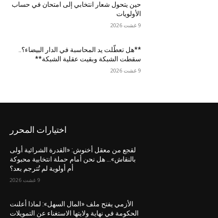
حين يتحول شعار انتخابي إلى امتحان في حساب
الأولويات
9 غشت 2026
**هل تعطّلت يد المحاسبة في الدار البيضاء؟..
سقطت الشبكة وبقيت عقلية الشبكة**
9 غشت 2026
اختيارات المحرر
لقجع من معقل أخنوش: «القدرة الشرائية أولى
بالنقاش»… هل نحن أمام حملة انتخابية محبوكة
أم أولوية لم تُترجم بعد؟
9 غشت 2026
الأزمي يفتح ملف «المال السهل»: لماذا أعلنت
الحكومة في نهاية ولايتها الاستغناء عن التمويلات