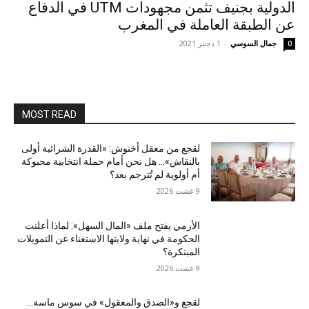
الدولية بجنيف تثمن مجهودات UTM في الدفاع
عن الطبقة العاملة في المغرب
جمال السوسي
-
1 دجنبر 2021
0
MOST READ
لقجع من معقل أخنوش: «القدرة الشرائية أولى
بالنقاش»… هل نحن أمام حملة انتخابية محبوكة
أم أولوية لم تُترجم بعد؟
9 غشت 2026
الأزمي يفتح ملف «المال السهل»: لماذا أعلنت
الحكومة في نهاية ولايتها الاستغناء عن التمويلات
المبتكرة؟
9 غشت 2026
لقجع و«الصدق والمعقول» في سوس ماسة…