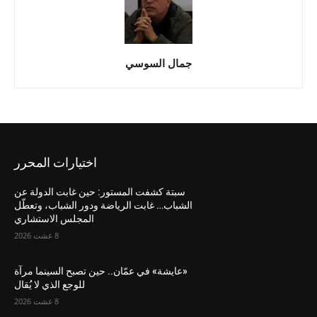
جمال السوسي
اختيارات المحرر
سبتة كشفت المستور: حين غابت الدولة عن
الشباب… غابت الرياضة ودور الشباب، وتعطّل
المجلس الاستشاري
8 غشت 2026
«عايشة» في عمّان.. حين تصبح السينما مرآة
للوجع الذي لا يُقال
8 غشت 2026