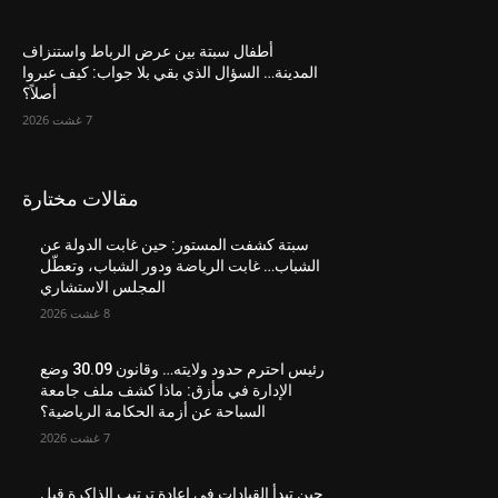
أطفال سبتة بين عرض الرباط واستنزاف
المدينة… السؤال الذي بقي بلا جواب: كيف عبروا
أصلاً؟
7 غشت 2026
مقالات مختارة
سبتة كشفت المستور: حين غابت الدولة عن
الشباب… غابت الرياضة ودور الشباب، وتعطّل
المجلس الاستشاري
8 غشت 2026
رئيس احترم حدود ولايته… وقانون 30.09 وضع
الإدارة في مأزق: ماذا كشف ملف جامعة
السباحة عن أزمة الحكامة الرياضية؟
7 غشت 2026
حين تبدأ القيادات في إعادة ترتيب الذاكرة قبل