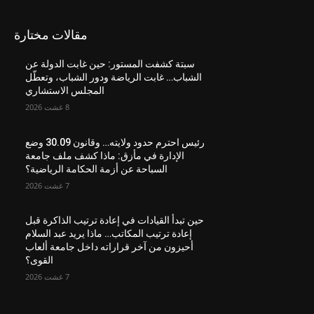
مقالات مختارة
سبتة كشفت المستور: حين غابت الدولة عن
الشباب… غابت الرياضة ودور الشباب، وتعطّل
المجلس الاستشاري
8 غشت 2026
رئيس احترم حدود ولايته… وقانون 30.09 وضع
الإدارة في مأزق: ماذا كشف ملف جامعة
السباحة عن أزمة الحكامة الرياضية؟
7 غشت 2026
حين تبدأ القيادات في إعادة ترتيب الذاكرة قبل
إعادة ترتيب المكاتب… ماذا يريد عبد السلام
أحيزون من آخر قراراته داخل جامعة ألعاب
القوى؟
7 غشت 2026