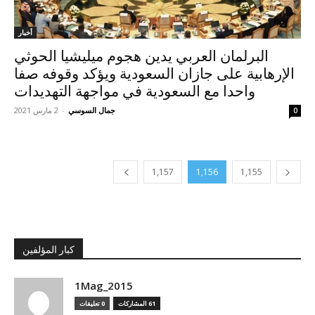
أخبار
البرلمان العربي يدين هجوم ميليشيا الحوثي
الإرهابية على جازان السعودية ويؤكد وقوفه صفا
واحدا مع السعودية في مواجهة التهديدات
جمال السوسي
-
2 مارس 2021
0
1,157
1,156
1,155
كبار المؤلفين
1Mag_2015
61 المشاركات
0 تعليقات