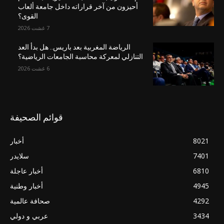
أحيزون من آخر قراراته داخل جامعة ألعاب
القوى؟
7 غشت 2026
الرياضة المغربية بعد باريس.. هل بدأ العد
التنازلي لمعركة محاسبة الجامعات الرياضية؟
6 غشت 2026
قوائم الصحيفة
8021
أخبار
7401
سلايدر
6810
أخبار عاجلة
4945
أخبار وطنية
4292
صحافة عالمية
3434
عربي و دولي