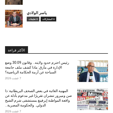
ياسر الولادي
0 المشاركات
0 تعليقات
الأكثر قراءة
رئيس احترم حدود ولايته… وقانون 30.09 وضع
الإدارة في مأزق: ماذا كشف ملف جامعة
السباحة عن أزمة الحكامة الرياضية؟
7 غشت 2026
المهنية الغائبة في بعض الصحف البريطانية: ذا
صن وميرور تنشران تقريرًا غير مدعوم بأدلة عن
واقعة المواطنة إيرفينغ بمستشفى شرم الشيخ
الدولي.. والحكومة المصرية...
7 غشت 2026