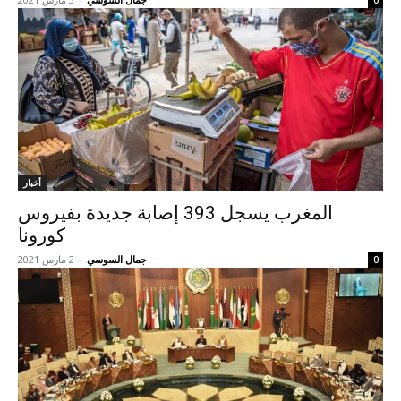
0
أخبار
المغرب يسجل 393 إصابة جديدة بفيروس
كورونا
جمال السوسي
-
2 مارس 2021
0