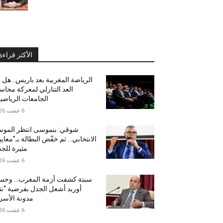
الأكثر قراءة
الرياضة المغربية بعد باريس.. هل ب
العد التنازلي لمعركة محاس
الجامعات الرياضي
6 غشت 2026
شوقي: بنموسى انتظر المو
الانتخابي… ثم خفّض البطالة بـ”معايي
مثيرة للج
6 غشت 2026
سبتة كشفت أزمة المغرب… وحس
أوريد أشعل الجدل بفرضية “نت
مدونة الأسر
6 غشت 2026