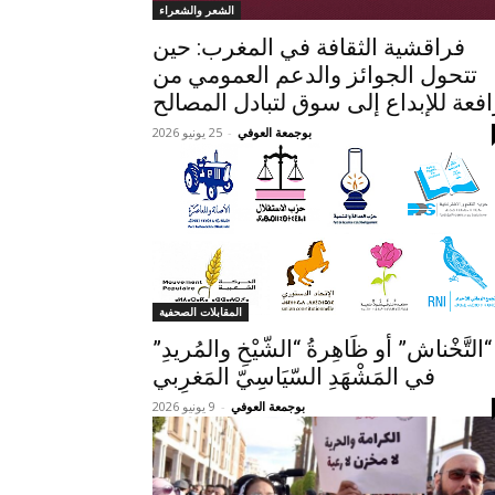
الشعر والشعراء
فراقشية الثقافة في المغرب: حين
تتحول الجوائز والدعم العمومي من
افعة للإبداع إلى سوق لتبادل المصالح
بوجمعة العوفي
-
25 يونيو 2026
المقابلات الصحفية
“التَّخْناش” أو ظَاهِرةُ “الشّيْخِ والمُريدِ”
في المَشْهَدِ السّيَاسِيّ المَغرِبي
بوجمعة العوفي
-
9 يونيو 2026