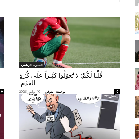
المغرب الرياضي
قُلْنَا لَكُمْ: لا تُعَوّلُوا كَثِيراً علَى كُرَةِ
القَدَم!
بوجمعة العوفي
-
10 يوليوز 2026
0
0