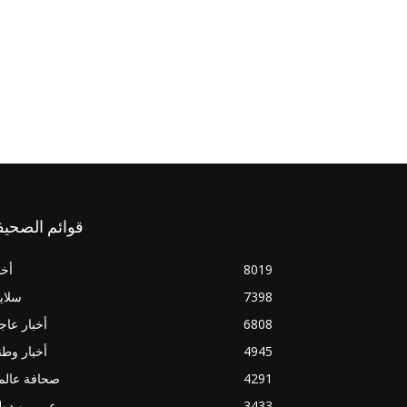
قوائم الصحيف
8019
أخب
7398
سلاي
6808
أخبار عاج
4945
أخبار وطن
4291
صحافة عالم
3433
عربي و دو