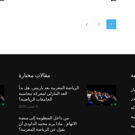
2
1
ة
مقالات مختارة
الرياضة المغربية بعد باريس.. هل بدأ
ار
العد التنازلي لمعركة محاسبة
در
الجامعات الرياضية؟
6 غشت 2026
لة
ية
من داخل المنظومة إلى منصة
الاتهام… ماذا يريد محمد الداودي أن
ية
يقول عن الرياضة المغربية؟
لي