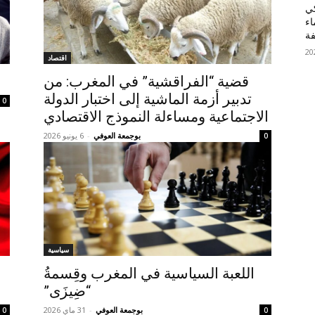
كي
اء
فة
اقتصاد
قضية “الفراقشية” في المغرب: من
تدبير أزمة الماشية إلى اختبار الدولة
0
الاجتماعية ومساءلة النموذج الاقتصادي
بوجمعة العوفي
-
6 يونيو 2026
0
سياسية
اللعبة السياسية في المغرب وقِسمةُ
“ضِيزَى”
بوجمعة العوفي
-
31 ماي 2026
0
0