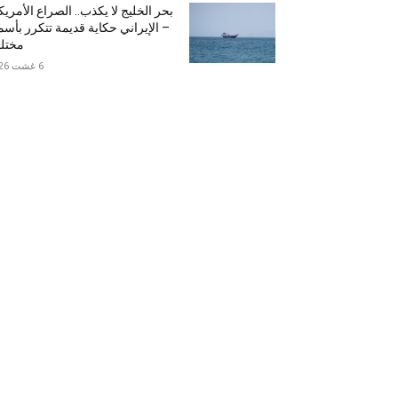
بحر الخليج لا يكذب.. الصراع الأمري
– الإيراني حكاية قديمة تتكرر بأسم
مختل
6 غشت 2026