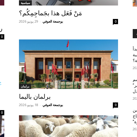
سياسية
مَنْ فَعَل هذا بجَماجِمِكُم؟
بوجمعة العوفي
-
29 يونيو 2026
0
ر
0
دأ
بة
ة؟
سم
ر”
برلمان
دل
برلمان باليما
بوجمعة العوفي
-
18 يونيو 2026
0
ن
0
اج
ة”