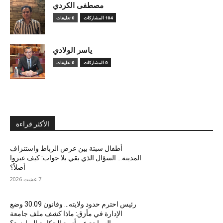
مصطفى الكردي
104 المشاركات
0 تعليقات
ياسر الولادي
0 المشاركات
0 تعليقات
الأكثر قراءة
أطفال سبتة بين عرض الرباط واستنزاف
المدينة… السؤال الذي بقي بلا جواب: كيف عبروا
أصلاً؟
7 غشت 2026
رئيس احترم حدود ولايته… وقانون 30.09 وضع
الإدارة في مأزق: ماذا كشف ملف جامعة
السباحة عن أزمة الحكامة الرياضية؟