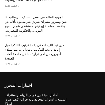
7 غشت 2026
المهنية الغائبة في بعض الصحف البريطانية: ذا
صن وميرور تنشران تقريرًا غير مدعوم بأدلة عن
واقعة المواطنة إيرفينغ بمستشفى شرم الشيخ
الدولي.. والحكومة المصرية...
7 غشت 2026
حين تبدأ القيادات في إعادة ترتيب الذاكرة قبل
إعادة ترتيب المكاتب… ماذا يريد عبد السلام
أحيزون من آخر قراراته داخل جامعة ألعاب
القوى؟
7 غشت 2026
اختيارات المحرر
أطفال سبتة بين عرض الرباط واستنزاف
المدينة… السؤال الذي بقي بلا جواب: كيف عبروا
أصلاً؟