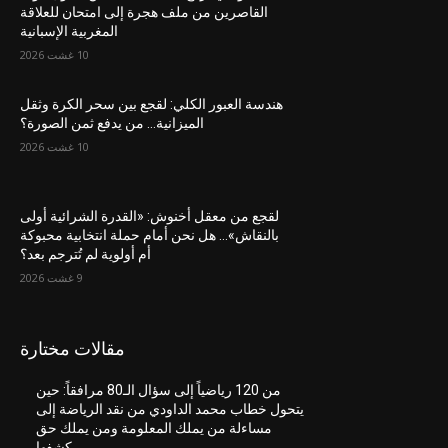
القاصرين من ملف هجرة إلى امتحان للعلاقة
المغربية الإسبانية
10 غشت 2026
هندسة العبور الكلي: لقجع بين سحر الكرة وثقل
الميزانية… من يدفع ثمن الصورة؟
10 غشت 2026
لقجع من معقل أخنوش: «القدرة الشرائية أولى
بالنقاش»… هل نحن أمام حملة انتخابية محبوكة
أم أولوية لم تُترجم بعد؟
9 غشت 2026
مقالات مختارة
من 120 رياضياً إلى سؤال الـ80 مرافقاً: حين
يتحول خطاب محمد الداودي من نقد الرياضة إلى
مساءلة من يملك المعلومة ومن يملك حق
كشفها