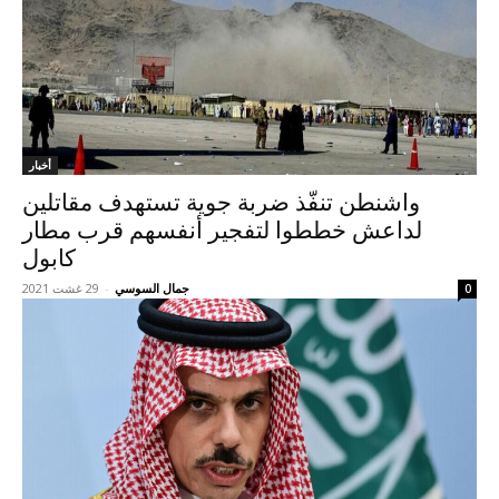
أخبار
واشنطن تنفّذ ضربة جوية تستهدف مقاتلين
لداعش خططوا لتفجير أنفسهم قرب مطار
كابول
جمال السوسي
-
29 غشت 2021
0