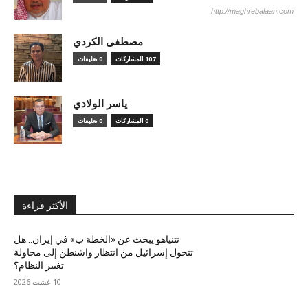
http://maghrebalaan.com
مصطفى الكردي
107 المشاركات
0 تعليقات
ياسر الولادي
0 المشاركات
0 تعليقات
الأكثر قراءة
نتنياهو يبحث عن «الخطة ب» في إيران.. هل
تتحول إسرائيل من انتظار واشنطن إلى محاولة
تغيير النظام؟
10 غشت 2026