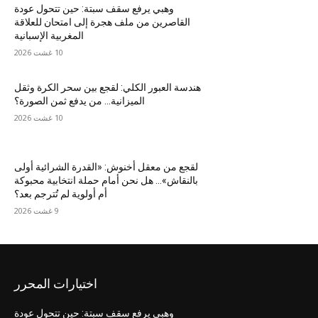
وهبي يرفع سقف سبتة: حين تتحول عودة
القاصرين من ملف هجرة إلى امتحان للعلاقة
المغربية الإسبانية
10 غشت 2026
هندسة العبور الكلي: لقجع بين سحر الكرة وثقل
الميزانية… من يدفع ثمن الصورة؟
10 غشت 2026
لقجع من معقل أخنوش: «القدرة الشرائية أولى
بالنقاش»… هل نحن أمام حملة انتخابية محبوكة
أم أولوية لم تُترجم بعد؟
9 غشت 2026
اختيارات المحرر
وهبي يرفع سقف سبتة: حين تتحول عودة