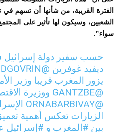
الفترة القريبة، من شأنها أن تسهم في تط
الشعبين، وسيكون لها تأثير على المجتمع
سواء”.
حسب سفير دولة إسرائيل ف
ديفيد غوفرين
@DAVIDGOVRIN
يزور المغرب قريبا وزير الأ
@GANTZBE
ووزيرة الاقتص
@ORNABARBIVAY
الإسرائ
الزيارات تعكس أهمية تعميق
بين
#المغرب
و
#إسرائيل
عل