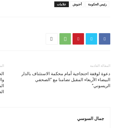
رئيس الحكومة
أخنوش
علامات
المقالة القادمة
الم
دعوة لوقفة احتجاجية أمام محكمة الاستئناف بالدار
الج
البيضاء الأربعاء المقبل تضامنا مع “الصحفي
وال
الريسوني”
ال
الص
جمال السوسي