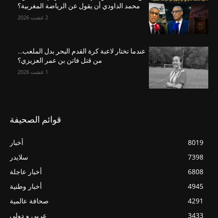
محمد الداودي أن يقول عن الرياضة المغربية؟
2 غشت 2026
عندما تختار لاعبة كرة القدم البحر بدل الملعب…
من قتل فاتن بن عمر العزيزي؟
1 غشت 2026
قوائم الصحيفة
8019
أخبار
7398
سلايدر
6808
أخبار عاجلة
4945
أخبار وطنية
4291
صحافة عالمية
3433
عربي و دولي