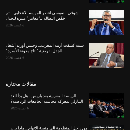
شوقي: بنموسى انتظر الموسم الانتخابي… ثم
خفّض البطالة بـ”معايير” مثيرة للجدل
6 غشت 2026
سبتة كشفت أزمة المغرب… وحسن أوريد أشعل
الجدل بفرضية “نتاج مدونة الأسرة”
6 غشت 2026
مقالات مختارة
الرياضة المغربية بعد باريس.. هل بدأ العد
التنازلي لمعركة محاسبة الجامعات الرياضية؟
6 غشت 2026
من داخل المنظومة إلى منصة الاتهام… ماذا يريد