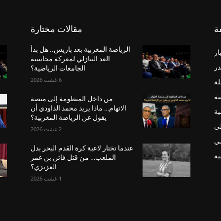
ة
مقالات مختارة
الرياضة المغربية بعد باريس.. هل بدأ
ار
العد التنازلي لمعركة محاسبة
در
الجامعات الرياضية؟
6 غشت 2026
لة
ية
من داخل المنظومة إلى منصة
الاتهام… ماذا يريد محمد الداودي أن
ية
يقول عن الرياضة المغربية؟
لي
2 غشت 2026
ضي
عندما تختار لاعبة كرة القدم البحر بدل
ة
الملعب… من قتل فاتن بن عمر
العزيزي؟
1 غشت 2026