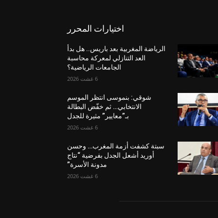
اختيارات المحرر
الرياضة المغربية بعد باريس.. هل بدأ
العد التنازلي لمعركة محاسبة
الجامعات الرياضية؟
6 غشت 2026
شوقي: بنموسى انتظر الموسم
الانتخابي… ثم خفّض البطالة
بـ”معايير” مثيرة للجدل
6 غشت 2026
سبتة كشفت أزمة المغرب… وحسن
أوريد أشعل الجدل بفرضية “نتاج
مدونة الأسرة”
6 غشت 2026