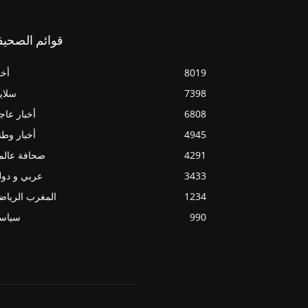
قوائم الصحيف
8019
أخب
7398
سلاي
6808
أخبار عاج
4945
أخبار وطن
4291
صحافة عالم
3433
عربي و دو
1234
المغرب الريا
990
سياسي