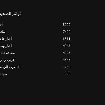
قوائم الصحيف
8022
أخب
7402
سلاي
6811
أخبار عاج
4945
أخبار وطن
4293
صحافة عالم
3435
عربي و دو
1234
المغرب الريا
990
سياسي