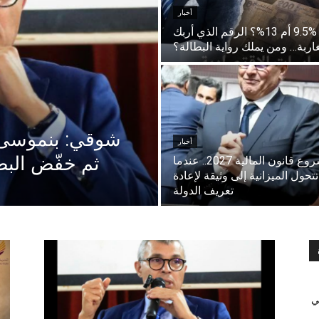
أخبار
9.5% أم 13%؟ الرقم الذي أربك
اربة… ومن يملك رواية البطالة؟
شوقي: بنموسى ا
أخبار
ثم خفّض البطا
مشروع قانون المالية 2027.. عندما
تتحول الميزانية إلى وثيقة لإعادة
تعريف الدولة
ي