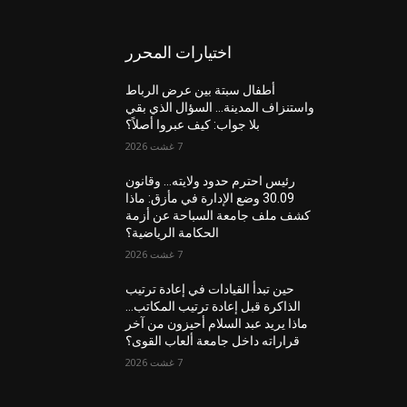
اختيارات المحرر
أطفال سبتة بين عرض الرباط
واستنزاف المدينة… السؤال الذي بقي
بلا جواب: كيف عبروا أصلاً؟
7 غشت 2026
رئيس احترم حدود ولايته… وقانون
30.09 وضع الإدارة في مأزق: ماذا
كشف ملف جامعة السباحة عن أزمة
الحكامة الرياضية؟
7 غشت 2026
حين تبدأ القيادات في إعادة ترتيب
الذاكرة قبل إعادة ترتيب المكاتب…
ماذا يريد عبد السلام أحيزون من آخر
قراراته داخل جامعة ألعاب القوى؟
7 غشت 2026