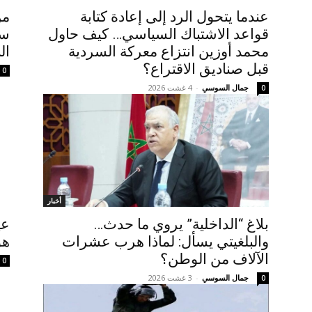
عندما يتحول الرد إلى إعادة كتابة
من
قواعد الاشتباك السياسي… كيف حاول
سؤ
محمد أوزين انتزاع معركة السردية
ال
قبل صناديق الاقتراع؟
0
جمال السوسي
-
4 غشت 2026
0
أخبار
بلاغ “الداخلية” يروي ما حدث…
عي
والبلغيتي يسأل: لماذا هرب عشرات
هو
الآلاف من الوطن؟
0
جمال السوسي
-
3 غشت 2026
0