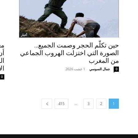
أخبار
حين تكلّم الحجر وصمت الجميع…
مع
الصورة التي اختزلت الهروب الجماعي
أن
من المغرب
ال
ال
جمال السوسي
-
1 غشت 2026
0
0
...
415
3
2
1