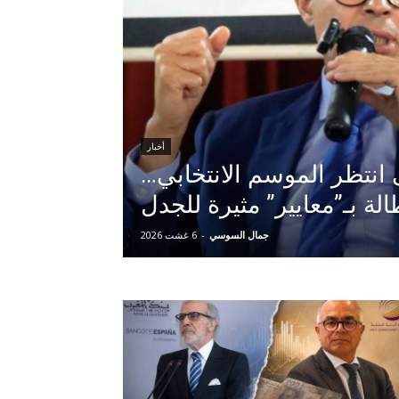
أخبار
نتظر الموسم الانتخابي…
لة بـ”معايير” مثيرة للجدل
جمال السوسي
-
6 غشت 2026