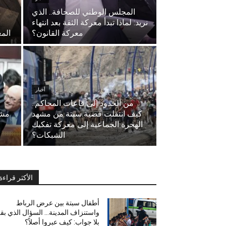
المجلس الوطني للصحافة.. الذي
نريد: لماذا تبدأ معركة الثقة بعد انتهاء
معركة القانون؟
المغ
أخبار
من الحدود إلى قاعات المحاكم..
كيف انتقلت قضية سبتة من مشهد
الهجرة الجماعية إلى معركة تفكيك
الشبكات؟
الأكثر قراءة
أطفال سبتة بين عرض الرباط
واستنزاف المدينة… السؤال الذي بق
بلا جواب: كيف عبروا أصلاً؟