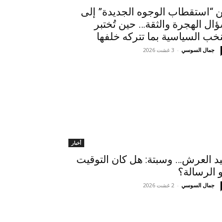
 “استقطاب الوجوه الجديدة” إلى
ال الهجرة والثقة… حين تُختبر
نخب السياسية بما تتركه خلفها
جمال السوسي
-
3 غشت 2026
أخبار
د العرش… وسبتة: هل كان التوقيت
 الرسالة؟
جمال السوسي
-
2 غشت 2026