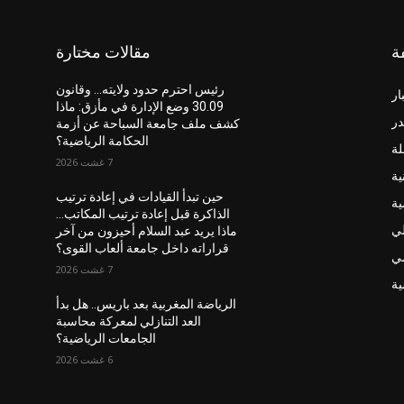
ة
مقالات مختارة
رئيس احترم حدود ولايته… وقانون
ار
30.09 وضع الإدارة في مأزق: ماذا
در
كشف ملف جامعة السباحة عن أزمة
الحكامة الرياضية؟
لة
7 غشت 2026
ية
حين تبدأ القيادات في إعادة ترتيب
ية
الذاكرة قبل إعادة ترتيب المكاتب…
لي
ماذا يريد عبد السلام أحيزون من آخر
قراراته داخل جامعة ألعاب القوى؟
ضي
7 غشت 2026
ة
الرياضة المغربية بعد باريس.. هل بدأ
العد التنازلي لمعركة محاسبة
الجامعات الرياضية؟
6 غشت 2026