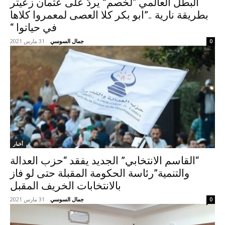
البطل العالمي “لخصم” يردّ على عثمان زعيتر
بطريقة نارية ..”ابو بكر كلا العصى لمعمروا كلاها
في حياتوا “
جمال السوسي
-
31 مارس 2021
0
أخبار
“القاسم الانتخابي” الجديد يفقد “حزب العدالة
والتنمية”رئاسة الحكومة المقبلة حتى لو فاز
بالانتخابات الخريف المقبل
جمال السوسي
-
31 مارس 2021
0