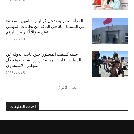
8 غشت 2026
المرأة المغربية تدخل كواليس «المهن الصعبة»
في السينما… 30 في المائة من بطاقات المهنيين
تفتح سؤالاً أكبر من الرقم
8 غشت 2026
سبتة كشفت المستور: حين غابت الدولة عن
الشباب… غابت الرياضة ودور الشباب، وتعطّل
المجلس الاستشاري
8 غشت 2026
تحميل أكثر
احدث التعليقات