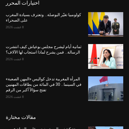
اختيارات المحرر
كولومبيا تغيّر البوصلة… وتعترف بسيادة المغرب
على الصحراء
8 غشت 2026
ثمانية أيام ليشرح مجلس بوعياش كيف انتشرت
الرسالة… فمن يشرح لماذا استجاب لها الآلاف؟
8 غشت 2026
المرأة المغربية تدخل كواليس «المهن الصعبة»
في السينما… 30 في المائة من بطاقات المهنيين
تفتح سؤالاً أكبر من الرقم
8 غشت 2026
مقالات مختارة
سبتة كشفت المستور: حين غابت الدولة عن