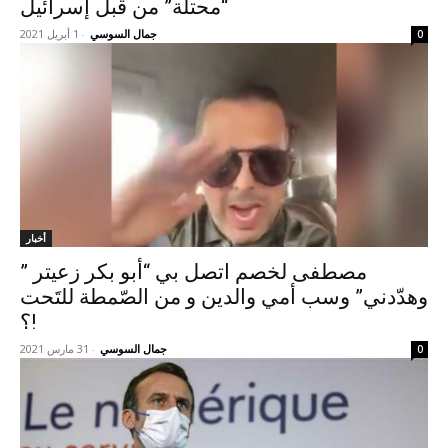
“محتلّة” من قبل إسرائيل
جمال السوسي
-
1 أبريل 2021
0
أخبار
مصطفى لخصم اتصل بي “أبو بكر زعيتر ”
وهدّدني” وسب أمي والدين و من الصّمطة للتَحت
!؟
جمال السوسي
-
31 مارس 2021
0