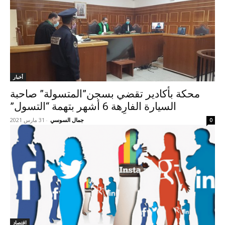
أخبار
محكة بأكادير تقضي بسجن”المتسولة” صاحبة
السيارة الفارِهة 6 أشهر بتهمة “التسول”
جمال السوسي
-
31 مارس 2021
0
اقتصاد