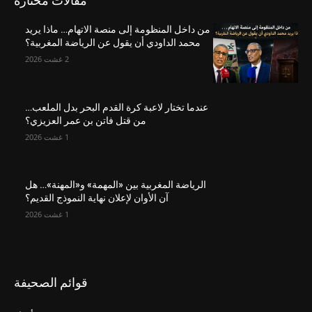
مقالات مختارة
من داخل المنظومة إلى منصة الاتهام… ماذا يريد
محمد الداودي أن يقول عن الرياضة المغربية؟
2 غشت 2026
عندما تختار لاعبة كرة القدم البحر بدل الملعب…
من قتل فاتن بن عمر العزيزي؟
1 غشت 2026
الرياضة المغربية بين «المهمة» و«المهنة»… هل
آن الأوان لإعلان نهاية النموذج القديم؟
1 غشت 2026
قوائم الصحيفة