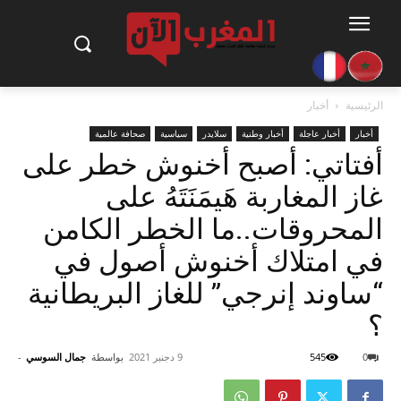
الرئيسية
أخبار
أخبار
أخبار عاجلة
أخبار وطنية
سلايدر
سياسية
صحافة عالمية
أفتاتي: أصبح أخنوش خطر على
غاز المغاربة هَيمَنَتَهُ على
المحروقات..ما الخطر الكامن
في امتلاك أخنوش أصول في
“ساوند إنرجي” للغاز البريطانية
؟
0
545
9 دجنبر 2021
بواسطة
جمال السوسي
-