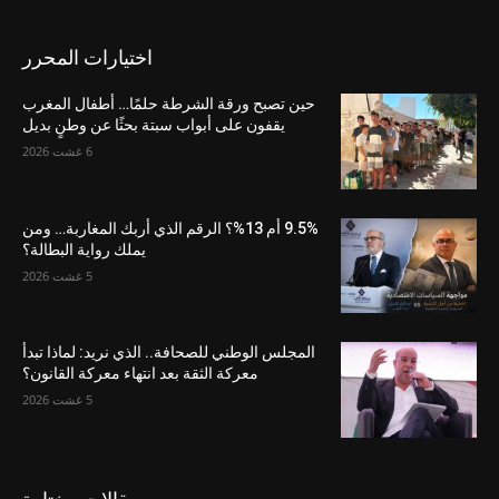
اختيارات المحرر
حين تصبح ورقة الشرطة حلمًا… أطفال المغرب
يقفون على أبواب سبتة بحثًا عن وطنٍ بديل
6 غشت 2026
9.5% أم 13%؟ الرقم الذي أربك المغاربة… ومن
يملك رواية البطالة؟
5 غشت 2026
المجلس الوطني للصحافة.. الذي نريد: لماذا تبدأ
معركة الثقة بعد انتهاء معركة القانون؟
5 غشت 2026