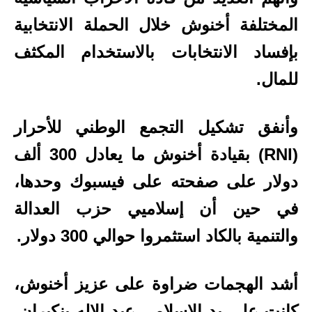
المختلفة أخنوش خلال الحملة الانتخابية
بإفساد الانتخابات بالاستخدام المكثف
للمال.
وأنفق تشكيل التجمع الوطني للأحرار
(RNI) بقيادة أخنوش ما يعادل 300 ألف
دولار على صفحته على فيسبوك وحدها،
في حين أن إسلاميي حزب العدالة
والتنمية بالكاد استثمروا حوالي 300 دولار.
أشد الهجمات ضراوة على عزيز أخنوش،
كانت على يد الإسلامي عبد الإله بنكيران،