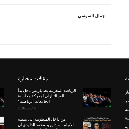
جمال السوسي
ة
مقالات مختارة
الرياضة المغربية بعد باريس.. هل بدأ
ار
العد التنازلي لمعركة محاسبة
در
الجامعات الرياضية؟
6 غشت 2026
لة
ية
من داخل المنظومة إلى منصة
الاتهام… ماذا يريد محمد الداودي أن
ية