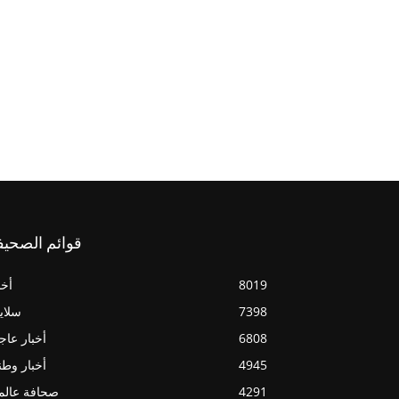
قوائم الصحيف
8019
أخب
7398
سلاي
6808
أخبار عاج
4945
أخبار وطن
4291
صحافة عالم