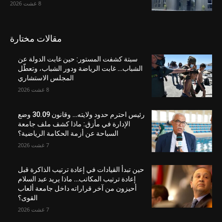
8 غشت 2026
مقالات مختارة
سبتة كشفت المستور: حين غابت الدولة عن
الشباب… غابت الرياضة ودور الشباب، وتعطّل
المجلس الاستشاري
8 غشت 2026
رئيس احترم حدود ولايته… وقانون 30.09 وضع
الإدارة في مأزق: ماذا كشف ملف جامعة
السباحة عن أزمة الحكامة الرياضية؟
7 غشت 2026
حين تبدأ القيادات في إعادة ترتيب الذاكرة قبل
إعادة ترتيب المكاتب… ماذا يريد عبد السلام
أحيزون من آخر قراراته داخل جامعة ألعاب
القوى؟
7 غشت 2026