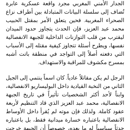
الجدار الأمني المغربي مجرد واقعة عسكرية عابرة
تُضاف إلى سلسلة البيانات المتبادلة بين أطراف نزاع
الصحراء المغربية. فحين يتعلق الأمر بمقتل الحبيب
محمد عبد العزيز، فإن الحدث يتجاوز حدود الميدان
ليقترب من قلب التوازنات الداخلية للجبهة الانفصالية
نفسها، ويطرح أسئلة تتجاوز كيفية مقتله إلى الأسباب
التي دفعته أصلاً إلى التواجد في منطقة باتت أشبه
بمسرح مكشوف للمراقبة والاستهداف.
الرجل لم يكن مقاتلاً عادياً. كان اسماً ينتمي إلى الجيل
الثاني من النخبة القيادية داخل البوليساريو الانفصالية،
وابناً لأحد أكثر الشخصيات تأثيراً في تاريخ الجبهة
الانفصالية، محمد عبد العزيز الذي قاد التنظيم لأربعة
عقود كاملة. ولذلك فإن موته لم يُقرأ داخل الأوساط
الانفصالية باعتباره خسارة ميدانية فقط، بل باعتباره
حدثاً سياسياً له ما بعده، خصوصاً أن الجبهة خرجت