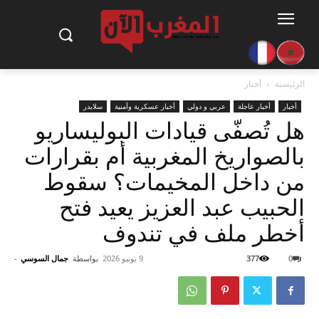
الرئيسية
أخبار
أخبار
أخبار عاجلة
عربي و دولي
أخبار عسكرية وأمنية
سلايدر
هل تُصفّى قيادات البوليساريو
بالصواريخ المغربية أم بقرارات
من داخل المخيمات؟ سقوط
الحبيب عبد العزيز يعيد فتح
أخطر ملف في تندوف
0
377
9 يونيو 2026
بواسطة
جمال السوسي
-