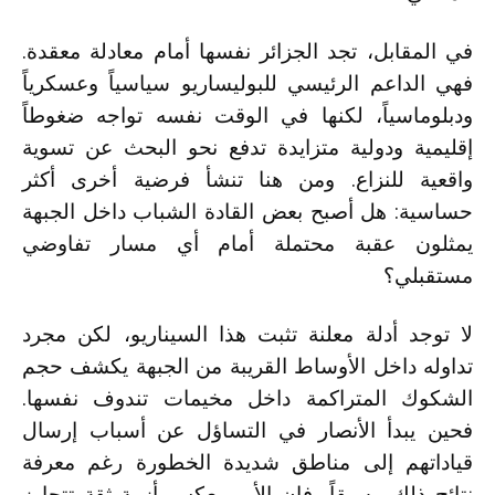
في المقابل، تجد الجزائر نفسها أمام معادلة معقدة.
فهي الداعم الرئيسي للبوليساريو سياسياً وعسكرياً
ودبلوماسياً، لكنها في الوقت نفسه تواجه ضغوطاً
إقليمية ودولية متزايدة تدفع نحو البحث عن تسوية
واقعية للنزاع. ومن هنا تنشأ فرضية أخرى أكثر
حساسية: هل أصبح بعض القادة الشباب داخل الجبهة
يمثلون عقبة محتملة أمام أي مسار تفاوضي
مستقبلي؟
لا توجد أدلة معلنة تثبت هذا السيناريو، لكن مجرد
تداوله داخل الأوساط القريبة من الجبهة يكشف حجم
الشكوك المتراكمة داخل مخيمات تندوف نفسها.
فحين يبدأ الأنصار في التساؤل عن أسباب إرسال
قياداتهم إلى مناطق شديدة الخطورة رغم معرفة
نتائج ذلك مسبقاً، فإن الأمر يعكس أزمة ثقة تتجاوز