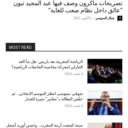
تصريحات ماكرون وصف فيها عبد المجيد تبون
“عالق داخل نظام صعب للغاية”
جمال السوسي
-
2 أكتوبر 2021
0
MOST READ
الرياضة المغربية بعد باريس.. هل بدأ العد
التنازلي لمعركة محاسبة الجامعات الرياضية؟
6 غشت 2026
شوقي: بنموسى انتظر الموسم الانتخابي… ثم
خفّض البطالة بـ”معايير” مثيرة للجدل
6 غشت 2026
سبتة كشفت أزمة المغرب… وحسن أوريد أشعل