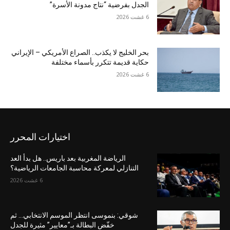
الجدل بفرضية “نتاج مدونة الأسرة”
6 غشت 2026
بحر الخليج لا يكذب.. الصراع الأمريكي – الإيراني
حكاية قديمة تتكرر بأسماء مختلفة
6 غشت 2026
اختيارات المحرر
الرياضة المغربية بعد باريس.. هل بدأ العد
التنازلي لمعركة محاسبة الجامعات الرياضية؟
6 غشت 2026
شوقي: بنموسى انتظر الموسم الانتخابي… ثم
خفّض البطالة بـ”معايير” مثيرة للجدل