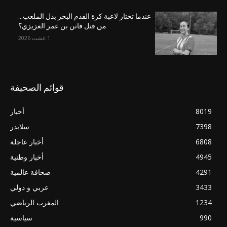
عندما تختار لاعبة كرة القدم البحر بدل الملعب…
من قتل فاتن بن عمر العزيزي؟
1 غشت 2026
قوائم الصحيفة
8019
أخبار
7398
سلايدر
6808
أخبار عاجلة
4945
أخبار وطنية
4291
صحافة عالمية
3433
عربي و دولي
1234
المغرب الرياضي
990
سياسية