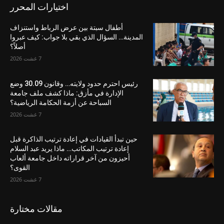
اختيارات المحرر
أطفال سبتة بين عرض الرباط واستنزاف
المدينة… السؤال الذي بقي بلا جواب: كيف عبروا
أصلاً؟
7 غشت 2026
رئيس احترم حدود ولايته… وقانون 30.09 وضع
الإدارة في مأزق: ماذا كشف ملف جامعة
السباحة عن أزمة الحكامة الرياضية؟
7 غشت 2026
حين تبدأ القيادات في إعادة ترتيب الذاكرة قبل
إعادة ترتيب المكاتب… ماذا يريد عبد السلام
أحيزون من آخر قراراته داخل جامعة ألعاب
القوى؟
7 غشت 2026
مقالات مختارة