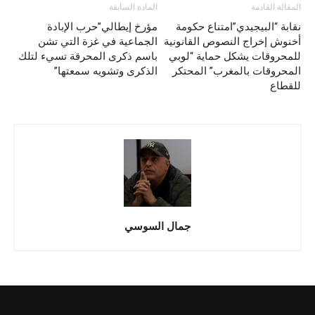
المقالة القادمة
المادة السابقة
نقابة “البيجيدي”امتناع حكومة
مؤرخ إيطالي”حرب الإبادة
أخنوش إخراج النصوص القانونية
الجماعية في غزة التي تشن
للمحروقات يشكل حماية “لوبي
باسم ذكرى المحرقة تسيء لتلك
المحروقات بالمغرب” المحتكر
الذكرى وتشويه سمعتها”
للقطاع
جمال السوسي