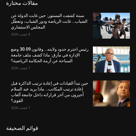
مقالات مختارة
سبتة كشفت المستور: حين غابت الدولة عن
الشباب… غابت الرياضة ودور الشباب، وتعطّل
المجلس الاستشاري
8 غشت 2026
رئيس احترم حدود ولايته… وقانون 30.09 وضع
الإدارة في مأزق: ماذا كشف ملف جامعة
السباحة عن أزمة الحكامة الرياضية؟
7 غشت 2026
حين تبدأ القيادات في إعادة ترتيب الذاكرة قبل
إعادة ترتيب المكاتب… ماذا يريد عبد السلام
أحيزون من آخر قراراته داخل جامعة ألعاب
القوى؟
7 غشت 2026
قوائم الصحيفة