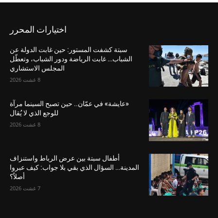
اختيارات المحرر
سبتة كشفت المستور: حين غابت الدولة عن
الشباب… غابت الرياضة ودور الشباب، وتعطّل
المجلس الاستشاري
8 غشت 2026
«عايشة» في عمّان.. حين تصبح السينما مرآة
للوجع الذي لا يُقال
8 غشت 2026
أطفال سبتة بين عرض الرباط واستنزاف
المدينة… السؤال الذي بقي بلا جواب: كيف عبروا
أصلاً؟
7 غشت 2026