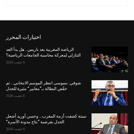
اختيارات المحرر
الرياضة المغربية بعد باريس.. هل بدأ العد
التنازلي لمعركة محاسبة الجامعات الرياضية؟
6 غشت 2026
شوقي: بنموسى انتظر الموسم الانتخابي… ثم
خفّض البطالة بـ”معايير” مثيرة للجدل
6 غشت 2026
سبتة كشفت أزمة المغرب… وحسن أوريد أشعل
الجدل بفرضية “نتاج مدونة الأسرة”
6 غشت 2026