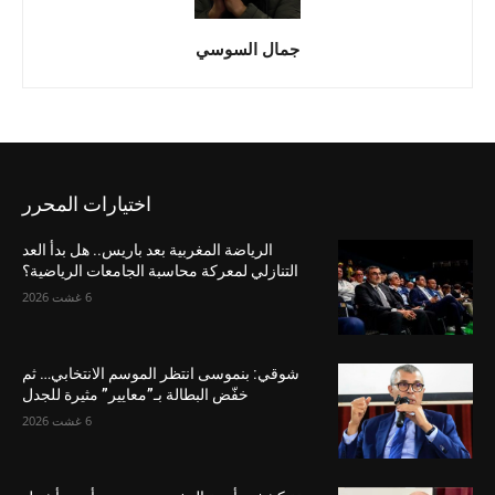
جمال السوسي
اختيارات المحرر
الرياضة المغربية بعد باريس.. هل بدأ العد
التنازلي لمعركة محاسبة الجامعات الرياضية؟
6 غشت 2026
شوقي: بنموسى انتظر الموسم الانتخابي… ثم
خفّض البطالة بـ”معايير” مثيرة للجدل
6 غشت 2026