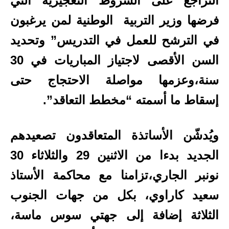
التراجع على ال
شروط التعجيزية التي
فرضها وزير التربية الوطنية لمن يرغبون
في الترشح للعمل في التدريس” و
تحديد
السن الأقصى لاجتياز المباريات في 30
سنة،وعزمها مواصلة الاحتجاج حتى
إسقاط ما أسمته “مخطط التعاقد”
.
ويُدشّن الأساتذة المتعاقدون تصعيدهم
الجديد بدءا من الاثنين
29 والثلاثاء 30
نونبر الجاري
،
تزامنا مع محاكمة الأستاذ
سعيد كاراوي، بكل من جهات الجنوب
الثلاثة إضافة إلى جهتي سوس ماسة،