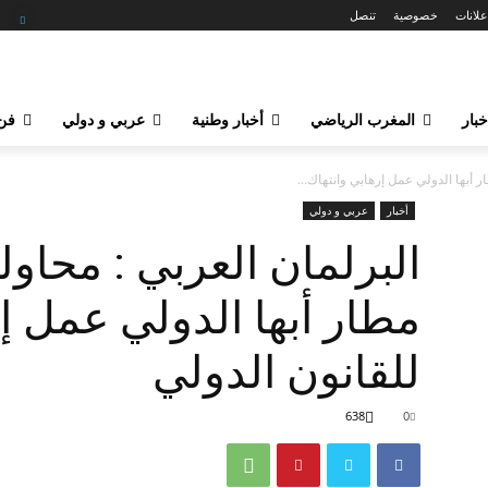
علانات
خصوصية
تنصل
خبار
المغرب الرياضي
أخبار وطنية
عربي و دولي
فن 
ر أبها الدولي عمل إرهابي وانتهاك...
أخبار
عربي و دولي
البرلمان العربي : محاول
مطار أبها الدولي عمل إ
للقانون الدولي‎‎
638
0