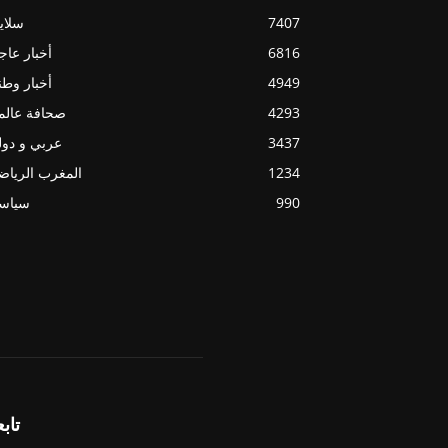
7407
سلاي
6816
أخبار عاج
4949
أخبار وطن
4293
صحافة عالم
3437
عربي و دو
1234
المغرب الريا
990
سياسي
تابع