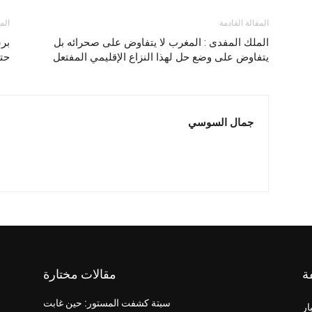
المقالة القادمة
الم
الملك المفدى : المغرب لا يتفاوض على صحرائه بل
بر
يتفاوض على وضع حل لهذا النزاع الإقليمي المفتعل
حتى
جمال السوسي
ة
مقالات مختارة
سبتة كشفت المستور: حين غابت
ار