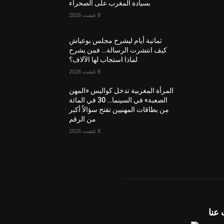
بسيادة المغرب على الصحراء
8 غشت 2026
ثمانية أيام ليشرح مجلس بوعياش
كيف انتشرت الرسالة… فمن يشرح
لماذا استجاب لها الآلاف؟
8 غشت 2026
المرأة المغربية تدخل كواليس «المهن
الصعبة» في السينما… 30 في المائة
من بطاقات المهنيين تفتح سؤالاً أكبر
من الرقم
8 غشت 2026
عنا