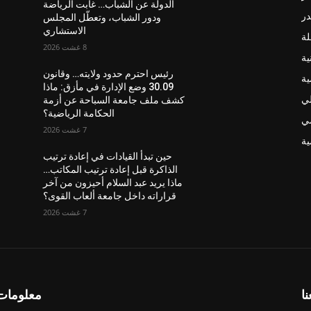
الدولة عن الشباب… غابت الرياضة
در
ودور الشباب، وتعطّل المجلس
الاستشاري
لة
8 غشت 2026
ية
رئيس احترم حدود ولايته… وقانون
ية
30.09 وضع الإدارة في مأزق: ماذا
لي
كشف ملف جامعة السباحة عن أزمة
الحكامة الرياضية؟
ضي
7 غشت 2026
ة
حين تبدأ القيادات في إعادة ترتيب
الذاكرة قبل إعادة ترتيب المكاتب…
ماذا يريد عبد السلام أحيزون من آخر
قراراته داخل جامعة ألعاب القوى؟
7 غشت 2026
نا
معلومات 