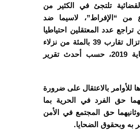
قضائية تلتجئ في الكثير من
وع من “الإفراط”، لاسيما ضد
تراجع عدد المعتقلين احتياطيا
في السنوات الأخيرة، إلا أن نسبتهم لا تزال تقارب 39 بالمئة من نزلاء
السجون، وكان عددهم 33689 في نهاية 2019، حسب أحدث تقرير
ا للأوامر بالاعتقال على ضرورة
هما حق الفرد في الحرية بما
ثانيهما حق المجتمع في الأمن
ر به وبحقوق الضحايا.