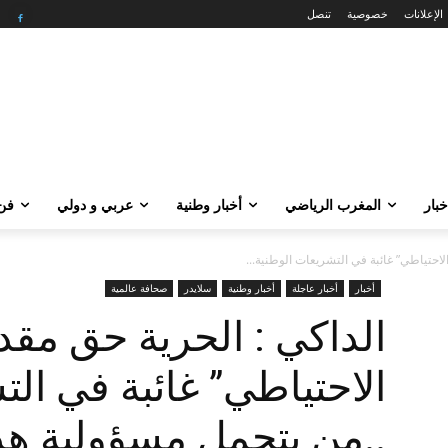
الإعلانات
خصوصية
تنصل
خبار
المغرب الرياضي
أخبار وطنية
عربي و دولي
فن 
احتياطي” غائبة في التشريعات الوطنية...
أخبار
أخبار عاجلة
أخبار وطنية
سلايدر
صحافة عالمية
الداكي : الحرية حق مق
الاحتياطي” غائبة في ال
..من يتحمل مسؤولية هذ