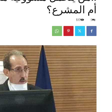
أم المشرع؟
517
0