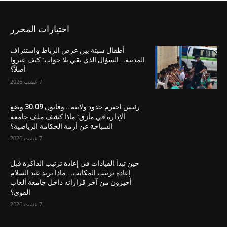
اختيارات المحرر
أطفال سبتة بين عرض الرباط واستنزاف
المدينة… السؤال الذي بقي بلا جواب: كيف عبروا
أصلاً؟
7 غشت 2026
رئيس احترم حدود ولايته… وقانون 30.09 وضع
الإدارة في مأزق: ماذا كشف ملف جامعة
السباحة عن أزمة الحكامة الرياضية؟
7 غشت 2026
حين تبدأ القيادات في إعادة ترتيب الذاكرة قبل
إعادة ترتيب المكاتب… ماذا يريد عبد السلام
أحيزون من آخر قراراته داخل جامعة ألعاب
القوى؟
7 غشت 2026