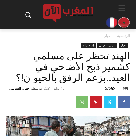
الرئيسية
أخبار
أخبار
عربي و دولي
إسلاميات
الهند تحظر على مسلمي
كشمير ذبح الأضاحي في
العيد..بزعم الرفق بالحيوان!؟
0
576
16 يوليوز 2021
بواسطة
جمال السوسي
-