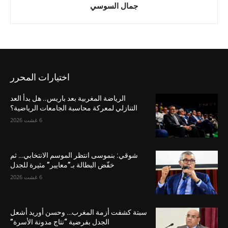
جمال السوسي
اختيارات المحرر
الرياضة المغربية بعد باريس.. هل بدأ العد
التنازلي لمعركة محاسبة الجامعات الرياضية؟
6 غشت 2026
شوقي: بنموسى انتظر الموسم الانتخابي… ثم
خفّض البطالة بـ”معايير” مثيرة للجدل
6 غشت 2026
سبتة كشفت أزمة المغرب… وحسن أوريد أشعل
الجدل بفرضية “نتاج مدونة الأسرة”