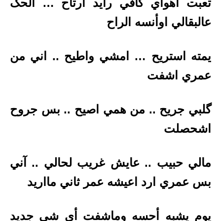
تعبت اهواي كافي رايد ارتاح … الحگ
عالبقالي اوأنسه الراح
يمته استريح … امشي واطيح .. اني من
عمري اشفت
گلبي جريح .. من همي اصيح .. بس جروح
اشحصلت
مالي حبيب .. عايش غريب لحالي .. آني
بس عمري ارد اعيشه عمر ثاني مااريد
يوم يشبه أحسه وماشفت أي شي جديد