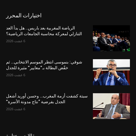
اختيارات المحرر
الرياضة المغربية بعد باريس.. هل بدأ العد
التنازلي لمعركة محاسبة الجامعات الرياضية؟
6 غشت 2026
شوقي: بنموسى انتظر الموسم الانتخابي… ثم
خفّض البطالة بـ”معايير” مثيرة للجدل
6 غشت 2026
سبتة كشفت أزمة المغرب… وحسن أوريد أشعل
الجدل بفرضية “نتاج مدونة الأسرة”
6 غشت 2026
مقالات مختارة