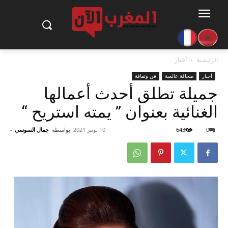
الرئيسية
أخبار
أخبار
صحافة عالمية
فن وثقافة
جميلة تطلق أحدث أعمالها
الغنائية بعنوان ” يمته استريح “
0
643
10 نونبر 2021
بواسطة
جمال السوسي
-