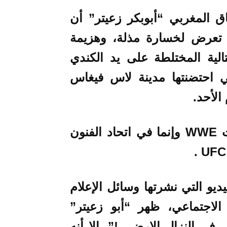
مكن لعشاق المغربي “أبوبكر زعيتر” أن
 تعرض لخسارة مذلة، و
هزيمة
على يد
الكندي
تي احتضنتها مدينة لاس فيغاس
الأحد.
هذه الخسارة لم تحدث في على حلبات WWE وإنما في اتحاد الفنون
و التي نشرتها وسائل الإعلام
ل الاجتماعي،
ظهر “أبو زعيتر”
ى في النزال الارضي !”
، إلا أنه