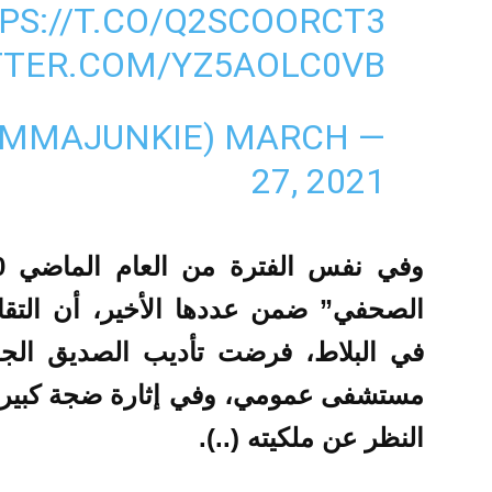
PS://T.CO/Q2SCOORCT3
TTER.COM/YZ5AOLC0VB
MARCH
— MMA JUNKIE (@MMAJUNKIE)
27, 2021
الصحفي” ضمن عددها الأخير، أن التقالي
في البلاط، فرضت تأديب الصديق الجدي
مستشفى عمومي، وفي إثارة ضجة كبير
النظر عن ملكيته (..).