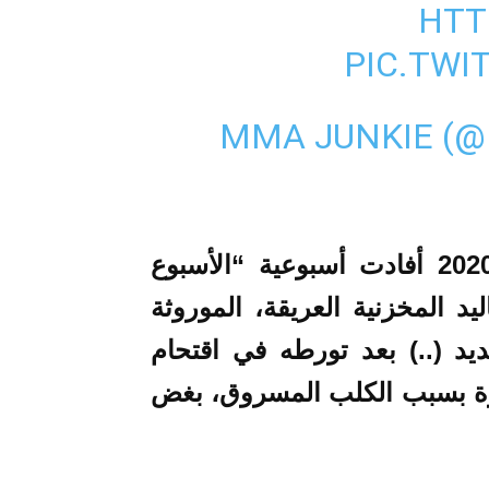
HTT
PIC.TWI
وفي نفس الفترة من العام الماضي 2020 أفادت أسبوعية “الأسبوع
د المخزنية العريقة، الموروثة
د (..) بعد تورطه في اقتحام
ة بسبب الكلب المسروق، بغض