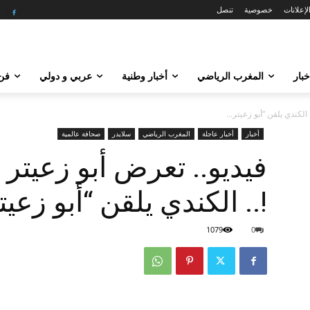
لإعلانات
خصوصية
تنصل
خبار
المغرب الرياضي
أخبار وطنية
عربي و دولي
فن 
الكندي يلقن “أبو زعيتر...
أخبار
أخبار عاجلة
المغرب الرياضي
سلايدر
صحافة عالمية
فيديو.. تعرض أبو زعيتر 
!.. الكندي يلقن “أبو زعي
1079
0