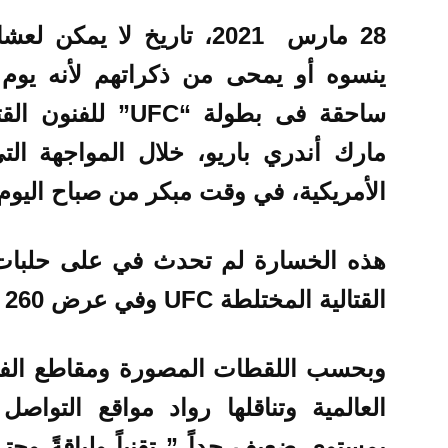
28 مارس 2021، تاريخ لا ي
ينسوه أو يمحى من ذكراتهم لأنه يوم
ساحقة فى بطولة
“UFC” للفنون القتالية المختلطة
مارك أندري باريو، خلال المواجهة ال
الأمريكية، في وقت مبكر من صباح اليوم 
القتالية المختلطة
UFC
وفي عرض UFC 260 .
وبحسب اللقطات المصورة ومقاطع الفيدي
العالمية وتناقلها رواد مواقع التواص
بمستوى ضعيف جداً ” تقنياً ولياقةً وحت