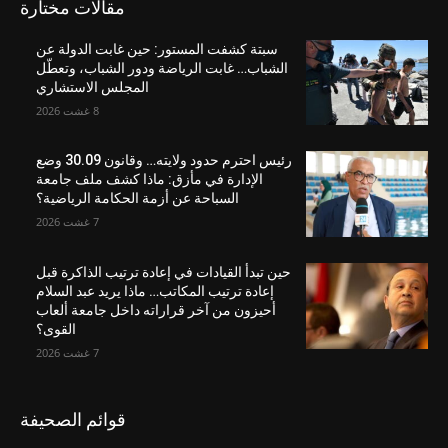
مقالات مختارة
سبتة كشفت المستور: حين غابت الدولة عن
الشباب… غابت الرياضة ودور الشباب، وتعطّل
المجلس الاستشاري
8 غشت 2026
رئيس احترم حدود ولايته… وقانون 30.09 وضع
الإدارة في مأزق: ماذا كشف ملف جامعة
السباحة عن أزمة الحكامة الرياضية؟
7 غشت 2026
حين تبدأ القيادات في إعادة ترتيب الذاكرة قبل
إعادة ترتيب المكاتب… ماذا يريد عبد السلام
أحيزون من آخر قراراته داخل جامعة ألعاب
القوى؟
7 غشت 2026
قوائم الصحيفة