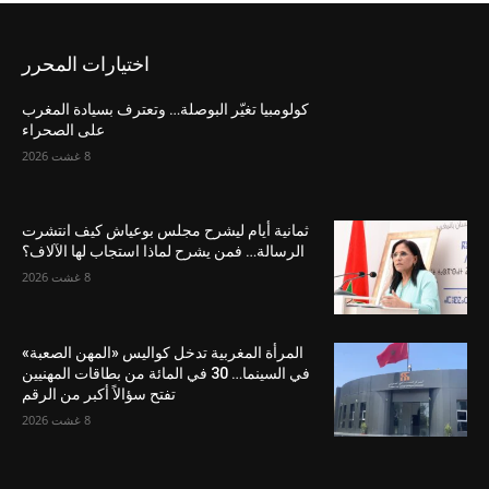
اختيارات المحرر
كولومبيا تغيّر البوصلة… وتعترف بسيادة المغرب
على الصحراء
8 غشت 2026
ثمانية أيام ليشرح مجلس بوعياش كيف انتشرت
الرسالة… فمن يشرح لماذا استجاب لها الآلاف؟
8 غشت 2026
المرأة المغربية تدخل كواليس «المهن الصعبة»
في السينما… 30 في المائة من بطاقات المهنيين
تفتح سؤالاً أكبر من الرقم
8 غشت 2026