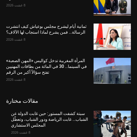
8 غشت 2026
ثمانية أيام ليشرح مجلس بوعياش كيف انتشرت
الرسالة… فمن يشرح لماذا استجاب لها الآلاف؟
8 غشت 2026
المرأة المغربية تدخل كواليس «المهن الصعبة»
في السينما… 30 في المائة من بطاقات المهنيين
تفتح سؤالاً أكبر من الرقم
8 غشت 2026
مقالات مختارة
سبتة كشفت المستور: حين غابت الدولة عن
الشباب… غابت الرياضة ودور الشباب، وتعطّل
المجلس الاستشاري
8 غشت 2026