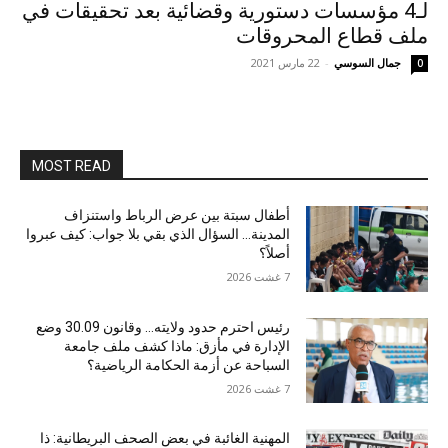
لـ4 مؤسسات دستورية وقضائية بعد تحقيقات في
ملف قطاع المحروقات
جمال السوسي
-
22 مارس 2021
0
MOST READ
أطفال سبتة بين عرض الرباط واستنزاف
المدينة… السؤال الذي بقي بلا جواب: كيف عبروا
أصلاً؟
7 غشت 2026
رئيس احترم حدود ولايته… وقانون 30.09 وضع
الإدارة في مأزق: ماذا كشف ملف جامعة
السباحة عن أزمة الحكامة الرياضية؟
7 غشت 2026
المهنية الغائبة في بعض الصحف البريطانية: ذا