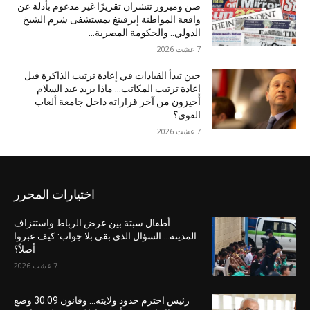
صن وميرور تنشران تقريرًا غير مدعوم بأدلة عن
واقعة المواطنة إيرفينغ بمستشفى شرم الشيخ
الدولي.. والحكومة المصرية...
7 غشت 2026
حين تبدأ القيادات في إعادة ترتيب الذاكرة قبل
إعادة ترتيب المكاتب… ماذا يريد عبد السلام
أحيزون من آخر قراراته داخل جامعة ألعاب
القوى؟
7 غشت 2026
اختيارات المحرر
أطفال سبتة بين عرض الرباط واستنزاف
المدينة… السؤال الذي بقي بلا جواب: كيف عبروا
أصلاً؟
7 غشت 2026
رئيس احترم حدود ولايته… وقانون 30.09 وضع