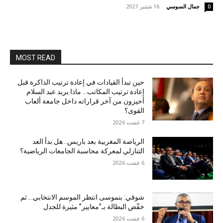
جمال السوسي
-
16 شتنبر 2021
0
MOST READ
حين تبدأ القيادات في إعادة ترتيب الذاكرة قبل
إعادة ترتيب المكاتب… ماذا يريد عبد السلام
أحيزون من آخر قراراته داخل جامعة ألعاب
القوى؟
7 غشت 2026
الرياضة المغربية بعد باريس.. هل بدأ العد
التنازلي لمعركة محاسبة الجامعات الرياضية؟
6 غشت 2026
شوقي: بنموسى انتظر الموسم الانتخابي… ثم
خفّض البطالة بـ”معايير” مثيرة للجدل
6 غشت 2026