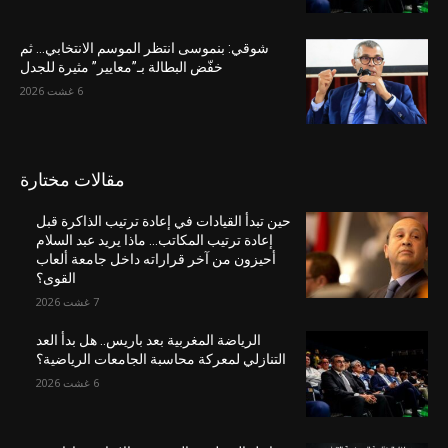
شوقي: بنموسى انتظر الموسم الانتخابي… ثم
خفّض البطالة بـ”معايير” مثيرة للجدل
6 غشت 2026
مقالات مختارة
حين تبدأ القيادات في إعادة ترتيب الذاكرة قبل
إعادة ترتيب المكاتب… ماذا يريد عبد السلام
أحيزون من آخر قراراته داخل جامعة ألعاب
القوى؟
7 غشت 2026
الرياضة المغربية بعد باريس.. هل بدأ العد
التنازلي لمعركة محاسبة الجامعات الرياضية؟
6 غشت 2026