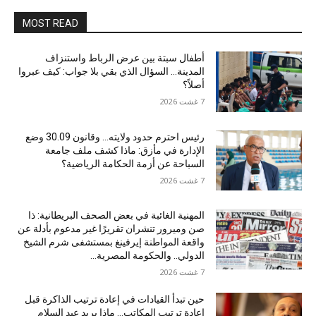
MOST READ
أطفال سبتة بين عرض الرباط واستنزاف
المدينة… السؤال الذي بقي بلا جواب: كيف عبروا
أصلاً؟
7 غشت 2026
رئيس احترم حدود ولايته… وقانون 30.09 وضع
الإدارة في مأزق: ماذا كشف ملف جامعة
السباحة عن أزمة الحكامة الرياضية؟
7 غشت 2026
المهنية الغائبة في بعض الصحف البريطانية: ذا
صن وميرور تنشران تقريرًا غير مدعوم بأدلة عن
واقعة المواطنة إيرفينغ بمستشفى شرم الشيخ
الدولي.. والحكومة المصرية...
7 غشت 2026
حين تبدأ القيادات في إعادة ترتيب الذاكرة قبل
إعادة ترتيب المكاتب… ماذا يريد عبد السلام