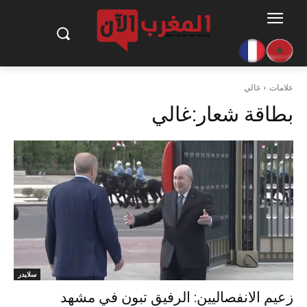
علامات
غالي
بطاقة شعار:
غالي
سلايدر
زعيم الانفصاليين: الرفيق تبون في مشهد