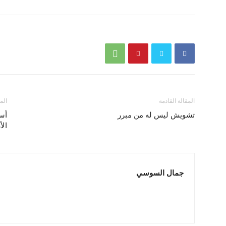
المقالة القادمة
الم
تشويش ليس له من مبرر
أس
الأ
جمال السوسي