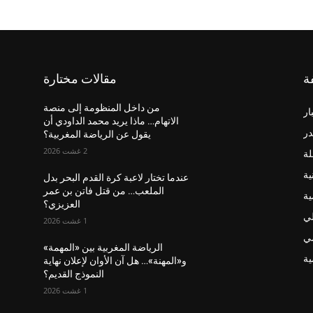
ة
مقالات مختارة
من داخل المنظومة إلى منصة
ار
الاتهام… ماذا يريد محمد الداودي أن
در
يقول عن الرياضة المغربية؟
2 غشت 2026
لة
ية
عندما تختار لاعبة كرة القدم البحر بدل
الملعب… من قتل فاتن بن عمر
ية
العزيزي؟
لي
1 غشت 2026
ضي
الرياضة المغربية بين «المهمة»
ة
و«المهنة»… هل آن الأوان لإعلان نهاية
النموذج القديم؟
1 غشت 2026