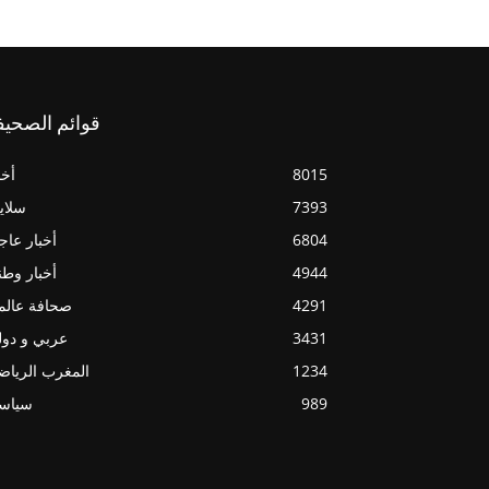
قوائم الصحيف
8015
أخب
7393
سلاي
6804
أخبار عاج
4944
أخبار وطن
4291
صحافة عالم
3431
عربي و دو
1234
المغرب الريا
989
سياسي