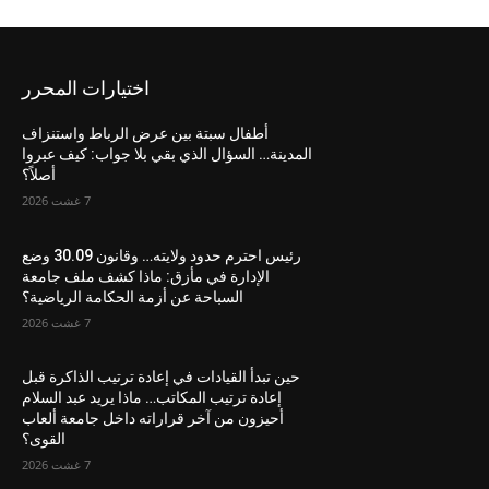
اختيارات المحرر
أطفال سبتة بين عرض الرباط واستنزاف
المدينة… السؤال الذي بقي بلا جواب: كيف عبروا
أصلاً؟
7 غشت 2026
رئيس احترم حدود ولايته… وقانون 30.09 وضع
الإدارة في مأزق: ماذا كشف ملف جامعة
السباحة عن أزمة الحكامة الرياضية؟
7 غشت 2026
حين تبدأ القيادات في إعادة ترتيب الذاكرة قبل
إعادة ترتيب المكاتب… ماذا يريد عبد السلام
أحيزون من آخر قراراته داخل جامعة ألعاب
القوى؟
7 غشت 2026