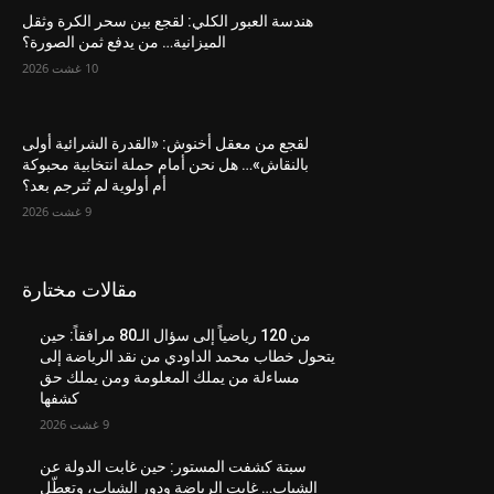
هندسة العبور الكلي: لقجع بين سحر الكرة وثقل
الميزانية… من يدفع ثمن الصورة؟
10 غشت 2026
لقجع من معقل أخنوش: «القدرة الشرائية أولى
بالنقاش»… هل نحن أمام حملة انتخابية محبوكة
أم أولوية لم تُترجم بعد؟
9 غشت 2026
مقالات مختارة
من 120 رياضياً إلى سؤال الـ80 مرافقاً: حين
يتحول خطاب محمد الداودي من نقد الرياضة إلى
مساءلة من يملك المعلومة ومن يملك حق
كشفها
9 غشت 2026
سبتة كشفت المستور: حين غابت الدولة عن
الشباب… غابت الرياضة ودور الشباب، وتعطّل