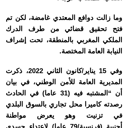
وما زالت دوافع المعتدي غامضة، لكن تم
فتح تحقيق قضائي من طرف الدرك
الملكي المغربي بالمنطقة، تحت إشراف
النيابة العامة المختصة.
وفي 15 يناير/كانون الثاني 2022، ذكرت
المديرية العامة للأمن الوطني، في بيان
أن “المشتبه فيه (31 عاما) في الحادث
رصدته كاميرا محل تجاري بالسوق البلدي
في تزنيت وهو يعرض مواطنة
أجنبية (فرنسية/79 عاما) لاعتداء جسدي