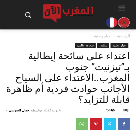
الرئيسية
أخبار وطنية
أخبار وطنية
سلايدر
صحافة عالمية
اعتداء على سائحة إيطالية
بـ”تيزنيت” جنوب
المغرب..الاعتداء على السياح
الأجانب حوادث فردية أم ظاهرة
قابلة للتزايد؟
0
751
6 يونيو 2022
بواسطة
جمال السوسي
-